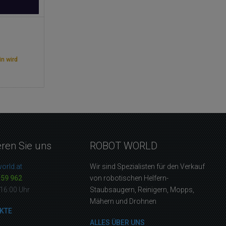
in wird
eren Sie uns
ROBOT WORLD
orld.at
Wir sind Spezialisten für den Verkauf
159 962
von robotischen Helfern-
16:00 Uhr
Staubsaugern, Reinigern, Mopps,
Mähern und Drohnen
KTE
ALLES ÜBER UNS