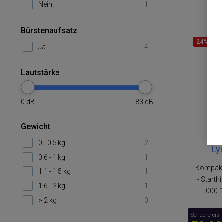
Nein
1
Bürstenaufsatz
24%
RA
Ja
4
Lautstärke
0
dB
83
dB
Gewicht
0 - 0.5 kg
2
Ly
0.6 - 1 kg
1
Kompakt
1.1 - 1.5 kg
1
- Starth
1.6 - 2 kg
1
000-
> 2 kg
0
Sonderpreis