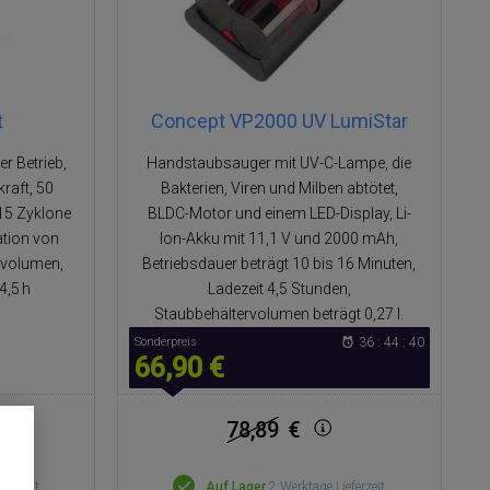
t
Concept VP2000 UV LumiStar
r Betrieb,
Handstaubsauger mit UV-C-Lampe, die
raft, 50
Bakterien, Viren und Milben abtötet,
 15 Zyklone
BLDC-Motor und einem LED-Display, Li-
ation von
Ion-Akku mit 11,1 V und 2000 mAh,
ervolumen,
Betriebsdauer beträgt 10 bis 16 Minuten,
4,5 h
Ladezeit 4,5 Stunden,
Staubbehältervolumen beträgt 0,27 l.
Sonderpreis
36 : 44 : 40
66,90 €
78,89
€
eferzeit
Auf Lager
2 Werktage Lieferzeit