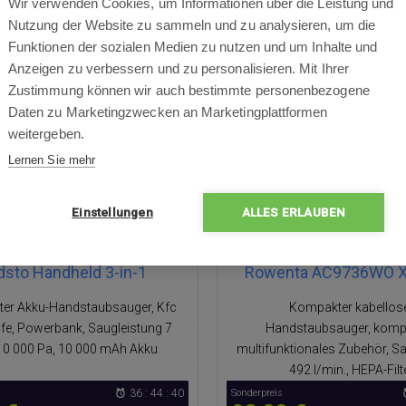
Wir verwenden Cookies, um Informationen über die Leistung und
Nutzung der Website zu sammeln und zu analysieren, um die
Funktionen der sozialen Medien zu nutzen und um Inhalte und
Anzeigen zu verbessern und zu personalisieren. Mit Ihrer
BATT
8%
RABATT
Zustimmung können wir auch bestimmte personenbezogene
Daten zu Marketingzwecken an Marketingplattformen
weitergeben.
Lernen Sie mehr
Einstellungen
ALLES ERLAUBEN
dsto Handheld 3-in-1
Rowenta AC9736WO X
er Akku-Handstaubsauger, Kfc
Kompakter kabellos
ilfe, Powerbank, Saugleistung 7
Handstaubsauger, kompl
10 000 Pa, 10 000 mAh Akku
multifunktionales Zubehör, S
492 l/min., HEPA-Filt
36 : 44 : 40
Sonderpreis