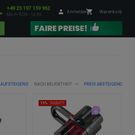
+49 25 197 159 962
Anmelden
Warenkorb
Mo-Fr 8:00—16:00
 AUFSTEIGEND
NACH BELIEBTHEIT
PREIS ABSTEIGEND
15%
RABATT