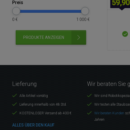
59,90
Preis
0
€
1 000
€
PRODUKTE ANZEIGEN
Lieferung
Wir beraten Sie 
Alle Artikel vorrätig
Wir sind Robotikspezia
Lieferung innerhalb von 48 Std.
Wir testen alle Staubsa
KOSTENLOSER Versand ab 400 €
Wir beraten Kunden
sch
Jahren
ALLES ÜBER DEN KAUF