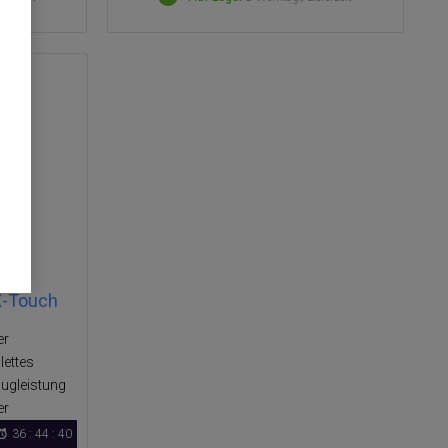
-Touch
er
ettes
augleistung
er
36 : 44 : 40