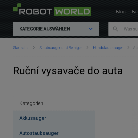
Blog
Be
KATEGORIE AUSWÄHLEN
Sie
Startseite
Staubsauger und Reiniger
Handstaubsauger
Au
sind
hier:
Ruční vysavače do auta
Kategorien
Akkusauger
Autostaubsauger