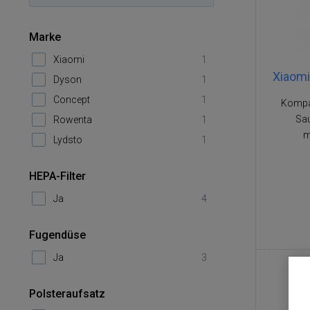
Marke
Xiaomi
1
Xiaomi
Dyson
1
Concept
1
Kompa
Sau
Rowenta
1
m
Lydsto
1
HEPA-Filter
Ja
4
Fugendüse
Ja
3
Polsteraufsatz