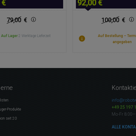
 €
92,00 €
79,00
€
100,00
€
Auf Lager
2 Werktage Lieferzeit
Auf Bestellung – Term
angegeben
gerne
Kontakti
info@robotw
listen
+49 25 197 
uger-Produkte
Mo-Fr 8:00—
on seit 20
ALLE KONTA