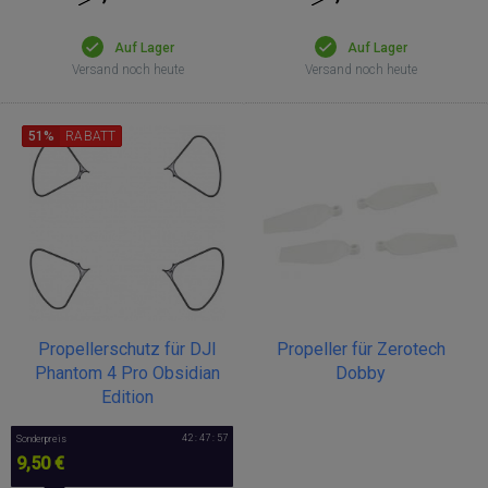
Auf Lager
Auf Lager
Versand noch heute
Versand noch heute
51%
RABATT
Propellerschutz für DJI
Propeller für Zerotech
Phantom 4 Pro Obsidian
Dobby
Edition
42 : 47 : 57
Sonderpreis
9,50 €