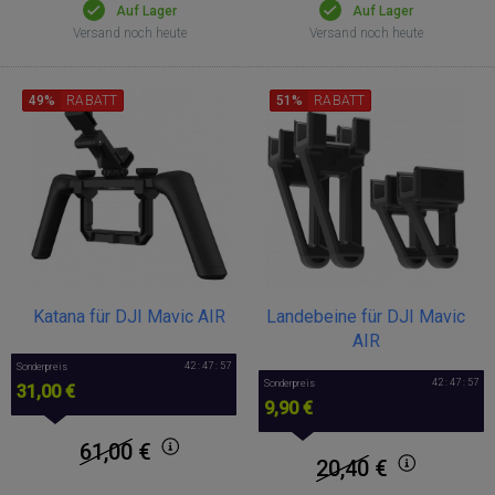
Auf Lager
Auf Lager
Versand noch heute
Versand noch heute
49%
RABATT
51%
RABATT
Katana für DJI Mavic AIR
Landebeine für DJI Mavic
AIR
42 : 47 : 57
Sonderpreis
42 : 47 : 57
Sonderpreis
31,00 €
9,90 €
61,00
€
20,40
€