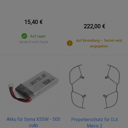
15,40 €
222,00 €
Auf Lager
Auf Bestellung – Termin wird
Versand noch heute
angegeben
Akku für Syma X5SW - 500
Propellerschutz für DJI
mAh
Mavic 2