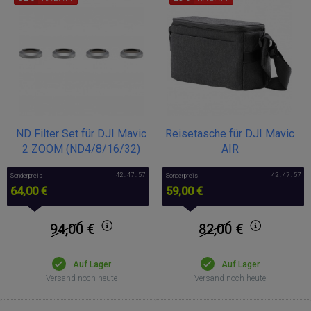
ND Filter Set für DJI Mavic
Reisetasche für DJI Mavic
2 ZOOM (ND4/8/16/32)
AIR
42 : 47 : 57
42 : 47 : 57
Sonderpreis
Sonderpreis
64,00 €
59,00 €
94,00
€
82,00
€
Auf Lager
Auf Lager
Versand noch heute
Versand noch heute