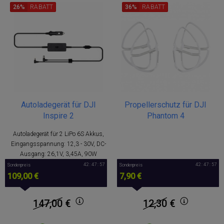
26%
RABATT
36%
RABATT
Autoladegerät für DJI
Propellerschutz für DJI
Inspire 2
Phantom 4
Autoladegerät für 2 LiPo 6S Akkus,
Eingangsspannung: 12,3 - 30V, DC-
Ausgang: 26,1V, 3,45A, 90W
42 : 47 : 57
42 : 47 : 57
Sonderpreis
Sonderpreis
109,00 €
7,90 €
147,00
€
12,30
€