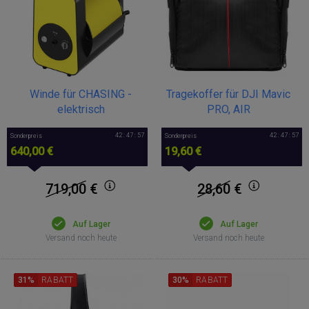
Winde für CHASING -
Tragekoffer für DJI Mavic
elektrisch
PRO, AIR
42 : 47 : 57
42 : 47 : 57
Sonderpreis
Sonderpreis
640,00 €
19,60 €
719,00
€
28,60
€
Auf Lager
Auf Lager
Versand noch heute
Versand noch heute
31%
RABATT
30%
RABATT