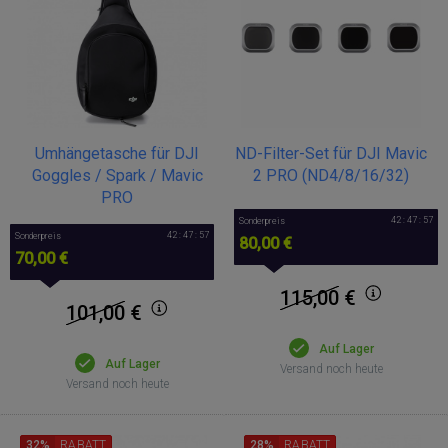
Umhängetasche für DJI
ND-Filter-Set für DJI Mavic
Goggles / Spark / Mavic
2 PRO (ND4/8/16/32)
PRO
42 : 47 : 57
Sonderpreis
42 : 47 : 57
Sonderpreis
80,00 €
70,00 €
115,00
€
101,00
€
Auf Lager
Auf Lager
Versand noch heute
Versand noch heute
32%
RABATT
28%
RABATT