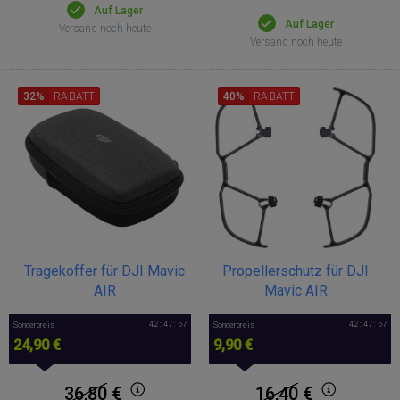
Auf Lager
Auf Lager
Versand noch heute
Versand noch heute
32%
RABATT
40%
RABATT
Tragekoffer für DJI Mavic
Propellerschutz für DJI
AIR
Mavic AIR
42 : 47 : 57
42 : 47 : 57
Sonderpreis
Sonderpreis
24,90 €
9,90 €
36,80
€
16,40
€