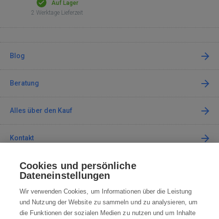
Auf Lager
2 Werktage Lieferzeit
Blog
Beratung
Alles über den Kauf
Kontakt
Cookies und persönliche
Kontaktieren Sie uns
Dateneinstellungen
info@robotworld.at
Wir verwenden Cookies, um Informationen über die Leistung
und Nutzung der Website zu sammeln und zu analysieren, um
+49 25 197 159 962
Mo-Fr 8:00—16:00 Uhr
die Funktionen der sozialen Medien zu nutzen und um Inhalte