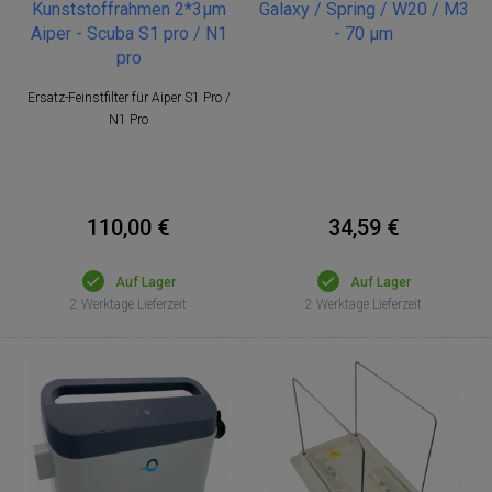
Kunststoffrahmen 2*3μm
Galaxy / Spring / W20 / M3
Aiper - Scuba S1 pro / N1
- 70 µm
pro
Ersatz-Feinstfilter für Aiper S1 Pro /
N1 Pro
110,00 €
34,59 €
Auf Lager
Auf Lager
2 Werktage Lieferzeit
2 Werktage Lieferzeit