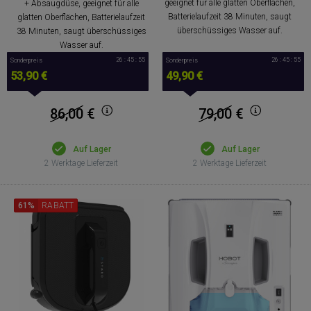
geeignet für alle glatten Oberflächen,
+ Absaugdüse, geeignet für alle
Batterielaufzeit 38 Minuten, saugt
glatten Oberflächen, Batterielaufzeit
überschüssiges Wasser auf.
38 Minuten, saugt überschüssiges
Wasser auf.
26 : 45 : 54
26 : 45 : 54
Sonderpreis
Sonderpreis
53,90 €
49,90 €
86,00
€
79,00
€
Auf Lager
Auf Lager
2 Werktage Lieferzeit
2 Werktage Lieferzeit
61%
RABATT