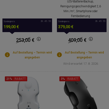
USV-Batterie-Backup,
Reinigungsgeschwindigkeit 2,6
Min./m², Smartphone oder
Fernbedienung
26 : 45 : 54
26 : 45 : 54
Sonderpreis
Sonderpreis
199,00 €
379,00 €
253,00
€
409,00
€
Auf Bestellung – Termin wird
Auf Bestellung – Termin wird
angegeben
angegeben
Wird erwartet 17. 8. 2026
21%
RABATT
3%
RABATT