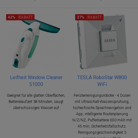
42%
RABATT
37%
RABATT
Leifheit Window Cleaner
TESLA RoboStar W800
51000
WiFi
Geeignet für alle glatten Oberflächen,
Fensterreinigungsroboter - 4 Düsen
Batterielaufzeit 38 Minuten, saugt
mit Ultraschall-Wassersprühung,
überschüssiges Wasser auf
tschechische Sprachnavigation und
App, intelligente Routenplanung
N/Z/NZ, Pufferbatterie 650 mAh mit
45 min, Sicherheitsfallschutz,
Reinigungsgeschwindigkeit 3