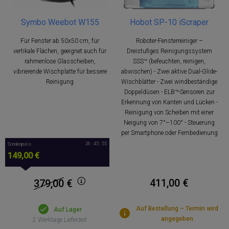
Symbo Weebot W155
Hobot SP-10 iScraper
Für Fenster ab 50x50 cm, für
Roboter-Fensterreiniger –
vertikale Flächen, geeignet auch für
Dreistufiges Reinigungssystem
rahmenlose Glasscheiben,
SSS™ (befeuchten, reinigen,
vibrierende Wischplatte für bessere
abwischen) - Zwei aktive Dual-Glide-
Reinigung
Wischblätter - Zwei windbeständige
Doppeldüsen - ELB™-Sensoren zur
Erkennung von Kanten und Lücken -
Reinigung von Scheiben mit einer
Neigung von 7°–100° - Steuerung
per Smartphone oder Fernbedienung
26 : 45 : 54
Sonderpreis
149,00 €
411,00 €
379,00
€
Auf Bestellung – Termin wird
Auf Lager
angegeben
2 Werktage Lieferzeit