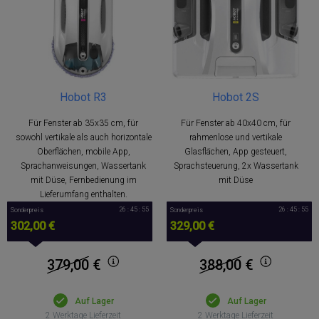
Hobot R3
Hobot 2S
Für Fenster ab 35x35 cm, für
Für Fenster ab 40x40 cm, für
sowohl vertikale als auch horizontale
rahmenlose und vertikale
Oberflächen, mobile App,
Glasflächen, App gesteuert,
Sprachanweisungen, Wassertank
Sprachsteuerung, 2x Wassertank
mit Düse, Fernbedienung im
mit Düse
Lieferumfang enthalten.
26 : 45 : 54
26 : 45 : 54
Sonderpreis
Sonderpreis
302,00 €
329,00 €
379,00
€
388,00
€
Auf Lager
Auf Lager
2 Werktage Lieferzeit
2 Werktage Lieferzeit