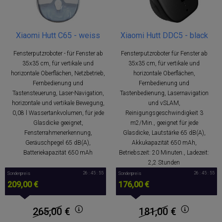
Xiaomi Hutt C65 - weiss
Xiaomi Hutt DDC5 - black
Fensterputzroboter - für Fenster ab
Fensterputzroboter für Fenster ab
35x35 cm, für vertikale und
35x35 cm, für vertikale und
horizontale Oberflächen, Netzbetrieb,
horizontale Oberflächen,
Fernbedienung und
Fernbedienung und
Tastensteuerung, Laser-Navigation,
Tastenbedienung, Lasernavigation
horizontale und vertikale Bewegung,
und vSLAM,
0,08 l Wassertankvolumen, für jede
Reinigungsgeschwindigkeit 3
Glasdicke geeignet,
m2/Min., geeignet für jede
Fensterrahmenerkennung,
Glasdicke, Lautstärke 65 dB(A),
Geräuschpegel 65 dB(A),
Akkukapazität 650 mAh,
Batteriekapazität 650 mAh
Betriebszeit: 20 Minuten., Ladezeit:
2,2 Stunden
26 : 45 : 54
26 : 45 : 54
Sonderpreis
Sonderpreis
209,00 €
176,00 €
265,00
€
181,00
€