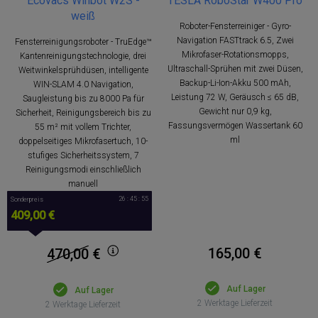
Ecovacs Winbot W2S -
TESLA RoboStar W400 Pro
weiß
Roboter-Fensterreiniger - Gyro-
Navigation FASTtrack 6.5, Zwei
Fensterreinigungsroboter - TruEdge™
Mikrofaser-Rotationsmopps,
Kantenreinigungstechnologie, drei
Ultraschall-Sprühen mit zwei Düsen,
Weitwinkelsprühdüsen, intelligente
Backup-Li-Ion-Akku 500 mAh,
WIN-SLAM 4.0 Navigation,
Leistung 72 W, Geräusch ≤ 65 dB,
Saugleistung bis zu 8000 Pa für
Gewicht nur 0,9 kg,
Sicherheit, Reinigungsbereich bis zu
Fassungsvermögen Wassertank 60
55 m² mit vollem Trichter,
ml
doppelseitiges Mikrofasertuch, 10-
stufiges Sicherheitssystem, 7
Reinigungsmodi einschließlich
manuell
26 : 45 : 54
Sonderpreis
409,00 €
165,00 €
470,00
€
Auf Lager
Auf Lager
2 Werktage Lieferzeit
2 Werktage Lieferzeit