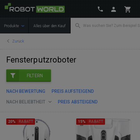
Produkte
Alles über den Kauf
Zurück
Fensterputzroboter
FILTERN
NACH BEWERTUNG
PREIS AUFSTEIGEND
NACH BELIEBTHEIT
PREIS ABSTEIGEND
20%
RABATT
15%
RABATT