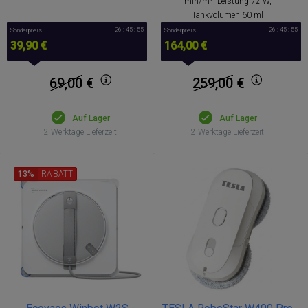
min/m², Leistung 72 W,
Tankvolumen 60 ml
26 : 45 : 54
26 : 45 : 54
Sonderpreis
Sonderpreis
39,90 €
164,00 €
69,00
€
259,00
€
Auf Lager
Auf Lager
2 Werktage Lieferzeit
2 Werktage Lieferzeit
13%
RABATT