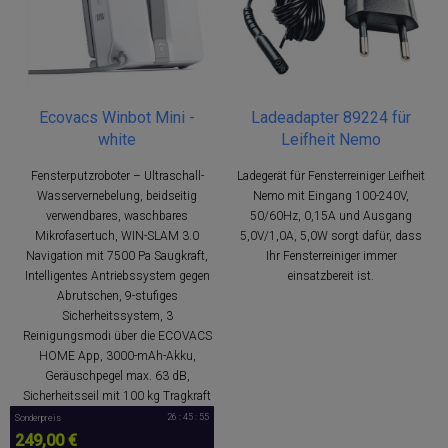
Ecovacs Winbot Mini -
Ladeadapter 89224 für
white
Leifheit Nemo
Fensterputzroboter – Ultraschall-
Ladegerät für Fensterreiniger Leifheit
Wasservernebelung, beidseitig
Nemo mit Eingang 100-240V,
verwendbares, waschbares
50/60Hz, 0,15A und Ausgang
Mikrofasertuch, WIN-SLAM 3.0
5,0V/1,0A, 5,0W sorgt dafür, dass
Navigation mit 7500 Pa Saugkraft,
Ihr Fensterreiniger immer
Intelligentes Antriebssystem gegen
einsatzbereit ist.
Abrutschen, 9-stufiges
Sicherheitssystem, 3
Reinigungsmodi über die ECOVACS
HOME App, 3000-mAh-Akku,
Geräuschpegel max. 63 dB,
Sicherheitsseil mit 100 kg Tragkraft
26 : 45 : 54
Sonderpreis
249,00 €