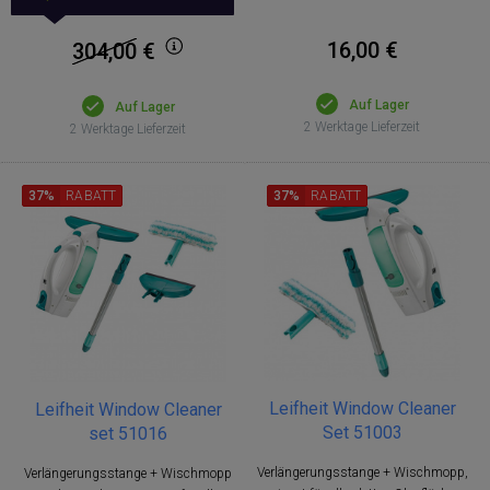
16,00 €
304,00
€
Auf Lager
Auf Lager
2 Werktage Lieferzeit
2 Werktage Lieferzeit
37%
RABATT
37%
RABATT
Leifheit Window Cleaner
Leifheit Window Cleaner
Set 51003
set 51016
Verlängerungsstange + Wischmopp,
Verlängerungsstange + Wischmopp