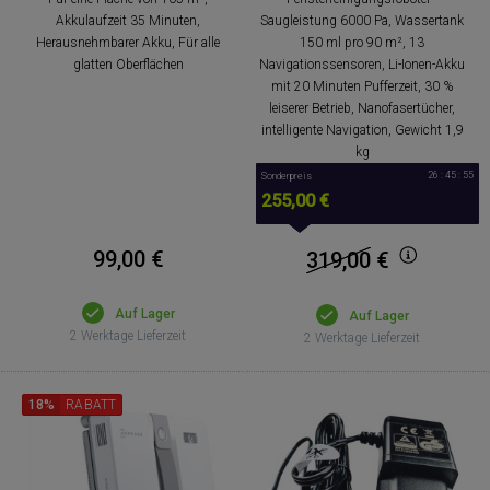
Akkulaufzeit 35 Minuten,
Saugleistung 6000 Pa, Wassertank
Herausnehmbarer Akku, Für alle
150 ml pro 90 m², 13
glatten Oberflächen
Navigationssensoren, Li-Ionen-Akku
mit 20 Minuten Pufferzeit, 30 %
leiserer Betrieb, Nanofasertücher,
intelligente Navigation, Gewicht 1,9
kg
26 : 45 : 54
Sonderpreis
255,00 €
99,00 €
319,00
€
Auf Lager
Auf Lager
2 Werktage Lieferzeit
2 Werktage Lieferzeit
18%
RABATT