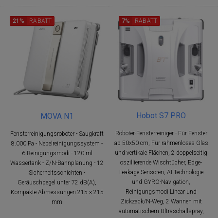
21%
RABATT
7%
RABATT
Hobot S7 PRO
MOVA N1
Roboter-Fensterreiniger - Für Fenster
Fensterreinigungsroboter - Saugkraft
ab 50x50 cm, Für rahmenloses Glas
8.000 Pa - Nebelreinigungssystem -
und vertikale Flächen, 2 doppelseitig
6 Reinigungsmodi - 120 ml
oszillierende Wischtücher, Edge-
Wassertank - Z/N-Bahnplanung - 12
Leakage-Sensoren, AI-Technologie
Sicherheitsschichten -
und GYRO-Navigation,
Geräuschpegel unter 72 dB(A),
Reinigungsmodi Linear und
Kompakte Abmessungen 215 × 215
Zickzack/N-Weg, 2 Wannen mit
mm
automatischem Ultraschallspray,