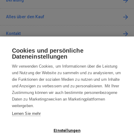
Beratung
Alles über den Kauf
Kontakt
Cookies und persönliche
Kontaktieren Sie uns
Dateneinstellungen
info@robotworld.at
Wir verwenden Cookies, um Informationen über die Leistung
und Nutzung der Website zu sammeln und zu analysieren, um
+49 25 197 159 962
Mo-Fr 8:00—16:00 Uhr
die Funktionen der sozialen Medien zu nutzen und um Inhalte
und Anzeigen zu verbessern und zu personalisieren. Mit Ihrer
ALLE KONTAKTE
Zustimmung können wir auch bestimmte personenbezogene
Daten zu Marketingzwecken an Marketingplattformen
AGB
weitergeben.
Lernen Sie mehr
WIDERRUFSBELEHRUNG
DATENSCHUTZERKLÄRUNG
Einstellungen