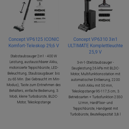
Concept VP6125 ICONIC
Concept VP6310 3in1
Komfort-Teleskop 29,6 V
ULTIMATE Komplettleuchte
25,9 V
Stabstaubsauger 2in1 - 400 W
Leistung, austauschbarer Akku,
3-in-1-Stielstaubsauger -
motorisierte Teppichbürste, LED-
Saugleistung 26 kPa mit BLDC-
Beleuchtung, Staubsaugdauer: bis
Motor, Multifunktionsstation mit
zu 65 Min. (bei Gebraucht im Min-
automatischer Entleerung, 2200
Modus), Taste zum Entnehmen des
mAh Akku mit 50 min,
Behälters, einfache Bedienung, 3
Teleskopstange 95-117,5 cm, 3
Modi, kleine Turbobürste, BLDC-
Betriebsarten + Turbofunktion 2350
Motor, Teleskopstange
U/min, HardFloor- und
Teppichbürste, Handgerät mit
Turbobürste, Beutelkapazität 3,8 l