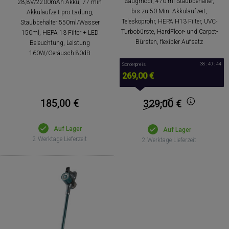
Saugmodi, 470 ml Staubbehälter,
28,8V/2200mAh Akku, 77 min
bis zu 50 Min. Akkulaufzeit,
Akkulaufzeit pro Ladung,
Teleskoprohr, HEPA H13 Filter, UVC-
Staubbehälter 550ml/Wasser
Turbobürste, HardFloor- und Carpet-
150ml, HEPA 13 Filter + LED
Bürsten, flexibler Aufsatz
Beleuchtung, Leistung
160W/Geräusch 80dB
38 : 40 : 44
Sonderpreis
269,00 €
185,00 €
329,00
€
Auf Lager
Auf Lager
2 Werktage Lieferzeit
2 Werktage Lieferzeit