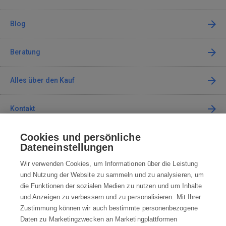
Blog
Beratung
Alles über den Kauf
Kontakt
Cookies und persönliche
Kontaktieren Sie uns
Dateneinstellungen
info@robotworld.at
Wir verwenden Cookies, um Informationen über die Leistung
und Nutzung der Website zu sammeln und zu analysieren, um
+49 25 197 159 962
Mo-Fr 8:00—16:00 Uhr
die Funktionen der sozialen Medien zu nutzen und um Inhalte
und Anzeigen zu verbessern und zu personalisieren. Mit Ihrer
ALLE KONTAKTE
Zustimmung können wir auch bestimmte personenbezogene
Daten zu Marketingzwecken an Marketingplattformen
AGB