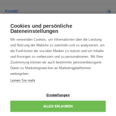
Kontakt
Cookies und persönliche
Kontaktieren Sie uns
Dateneinstellungen
info@robotworld.at
Wir verwenden Cookies, um Informationen über die Leistung
und Nutzung der Website zu sammeln und zu analysieren, um
+49 25 197 159 962
Mo-Fr 8:00—16:00 Uhr
die Funktionen der sozialen Medien zu nutzen und um Inhalte
und Anzeigen zu verbessern und zu personalisieren. Mit Ihrer
ALLE KONTAKTE
Zustimmung können wir auch bestimmte personenbezogene
Daten zu Marketingzwecken an Marketingplattformen
AGB
weitergeben.
Lernen Sie mehr
WIDERRUFSBELEHRUNG
DATENSCHUTZERKLÄRUNG
Einstellungen
IMPRESSUM
ALLES ERLAUBEN