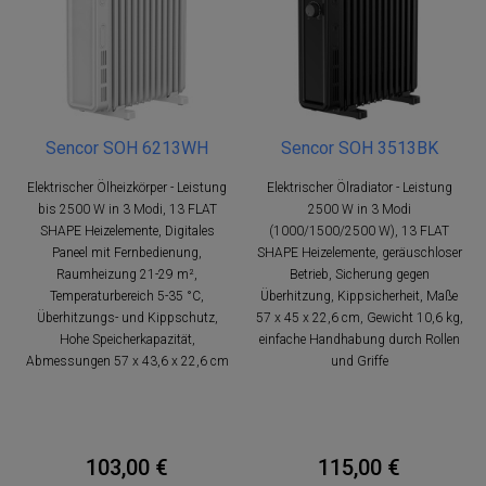
Sencor SOH 6213WH
Sencor SOH 3513BK
Elektrischer Ölheizkörper - Leistung
Elektrischer Ölradiator - Leistung
bis 2500 W in 3 Modi, 13 FLAT
2500 W in 3 Modi
SHAPE Heizelemente, Digitales
(1000/1500/2500 W), 13 FLAT
Paneel mit Fernbedienung,
SHAPE Heizelemente, geräuschloser
Raumheizung 21-29 m²,
Betrieb, Sicherung gegen
Temperaturbereich 5-35 °C,
Überhitzung, Kippsicherheit, Maße
Überhitzungs- und Kippschutz,
57 x 45 x 22,6 cm, Gewicht 10,6 kg,
Hohe Speicherkapazität,
einfache Handhabung durch Rollen
Abmessungen 57 x 43,6 x 22,6 cm
und Griffe
103,00 €
115,00 €