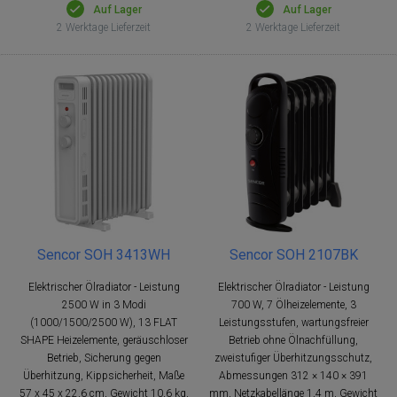
Auf Lager
Auf Lager
2 Werktage Lieferzeit
2 Werktage Lieferzeit
Sencor SOH 3413WH
Sencor SOH 2107BK
Elektrischer Ölradiator - Leistung
Elektrischer Ölradiator - Leistung
2500 W in 3 Modi
700 W, 7 Ölheizelemente, 3
(1000/1500/2500 W), 13 FLAT
Leistungsstufen, wartungsfreier
SHAPE Heizelemente, geräuschloser
Betrieb ohne Ölnachfüllung,
Betrieb, Sicherung gegen
zweistufiger Überhitzungsschutz,
Überhitzung, Kippsicherheit, Maße
Abmessungen 312 × 140 × 391
57 x 45 x 22,6 cm, Gewicht 10,6 kg,
mm, Netzkabellänge 1,4 m, Gewicht