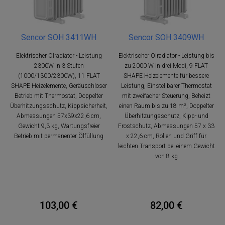
Sencor SOH 3411WH
Sencor SOH 3409WH
Elektrischer Ölradiator - Leistung
Elektrischer Ölradiator - Leistung bis
2300W in 3 Stufen
zu 2000 W in drei Modi, 9 FLAT
(1000/1300/2300W), 11 FLAT
SHAPE Heizelemente für bessere
SHAPE Heizelemente, Geräuschloser
Leistung, Einstellbarer Thermostat
Betrieb mit Thermostat, Doppelter
mit zweifacher Steuerung, Beheizt
Überhitzungsschutz, Kippsicherheit,
einen Raum bis zu 18 m², Doppelter
Abmessungen 57x39x22,6 cm,
Überhitzungsschutz, Kipp- und
Gewicht 9,3 kg, Wartungsfreier
Frostschutz, Abmessungen 57 x 33
Betrieb mit permanenter Ölfüllung
x 22,6 cm, Rollen und Griff für
leichten Transport bei einem Gewicht
von 8 kg
103,00 €
82,00 €