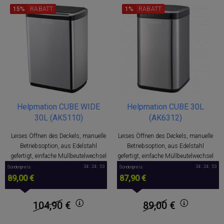
15%
RABATT
1%
RABATT
Helpmation CUBE WIDE
Helpmation CUBE 30L
30L (AK5110)
(AK6312)
Leises Öffnen des Deckels, manuelle
Leises Öffnen des Deckels, manuelle
Betriebsoption, aus Edelstahl
Betriebsoption, aus Edelstahl
gefertigt, einfache Müllbeutelwechsel
gefertigt, einfache Müllbeutelwechsel
34 : 24 : 53
34 : 24 : 53
Sonderpreis
Sonderpreis
89,00 €
87,90 €
104,90
€
89,00
€