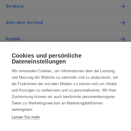
Beratung
Alles über den Kauf
Kontakt
Cookies und persönliche
Kontaktieren Sie uns
Dateneinstellungen
info@robotworld.at
Wir verwenden Cookies, um Informationen über die Leistung
und Nutzung der Website zu sammeln und zu analysieren, um
+49 25 197 159 962
Mo-Fr 8:00—16:00 Uhr
die Funktionen der sozialen Medien zu nutzen und um Inhalte
und Anzeigen zu verbessern und zu personalisieren. Mit Ihrer
ALLE KONTAKTE
Zustimmung können wir auch bestimmte personenbezogene
Daten zu Marketingzwecken an Marketingplattformen
AGB
weitergeben.
Lernen Sie mehr
WIDERRUFSBELEHRUNG