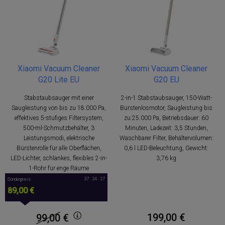
Xiaomi Vacuum Cleaner
Xiaomi Vacuum Cleaner
G20 Lite EU
G20 EU
Stabstaubsauger mit einer
2-in-1 Stabstaubsauger, 150-Watt-
Saugleistung von bis zu 18.000 Pa,
Bürstenlosmotor, Saugleistung bis
effektives 5-stufiges Filtersystem,
zu 25.000 Pa, Betriebsdauer: 60
500-ml-Schmutzbehälter, 3
Minuten, Ladezeit: 3,5 Stunden,
Leistungsmodi, elektrische
Waschbarer Filter, Behältervolumen:
Bürstenrolle für alle Oberflächen,
0,6 l LED-Beleuchtung, Gewicht:
LED-Lichter, schlankes, flexibles 2-in-
3,76 kg
1-Rohr für enge Räume
37 : 24 : 27
Sonderpreis
89,00 €
199,00 €
99,00
€