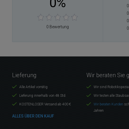
0%
0
0
0
0 Bewertung
0
Lieferung
Wir beraten Sie 
Alle Artikel vorrätig
Wir sind Robotikspezia
Lieferung innerhalb von 48 Std.
Wir testen alle Staubsa
KOSTENLOSER Versand ab 400 €
Wir beraten Kunden
sch
Jahren
ALLES ÜBER DEN KAUF