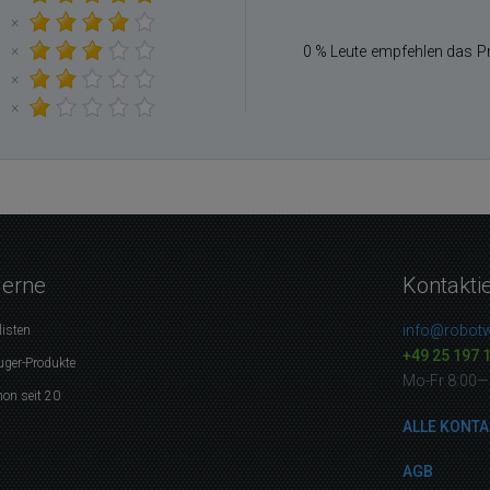
×
×
0 % Leute empfehlen das P
×
×
gerne
Kontakti
info@robotw
listen
+49 25 197 
uger-Produkte
Mo-Fr 8:00—
on seit 20
ALLE KONTA
AGB