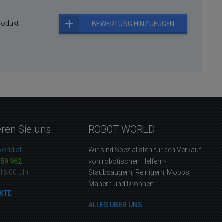
rodukt
BEWERTUNG HINZUFÜGEN
eren Sie uns
ROBOT WORLD
orld.at
Wir sind Spezialisten für den Verkauf
159 962
von robotischen Helfern-
16:00 Uhr
Staubsaugern, Reinigern, Mopps,
Mähern und Drohnen
KTE
ALLES ÜBER UNS