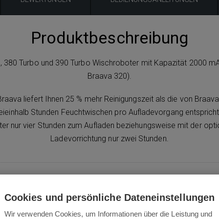
Produktbeschreibung
, 380 Turbo und 390 Turbo Wischroboter mit Kapazität 2000 mAh
Braava 320).
Braava liefert Ihnen 25 % mehr Reinigungszeit als die von Braav
ieinhalb Stunden Feuchtwischen pro Aufladevorgang entspricht.
r nur vier Stunden zum Aufladen beziehungsweise mit der option
Ladevorrichtung nur zwei Stunden.
Cookies und persönliche Dateneinstellungen
Wir verwenden Cookies, um Informationen über die Leistung und