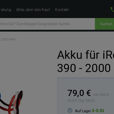
ratung
Alles über den Kauf
Kontakt
Suchen
 - 2000 mAh
Akku für i
390 - 200
79,0 €
inkl. MwSt.
65,8 € zzgl. MwSt.
3-5 St.
Auf Lager