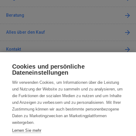
Beratung
Alles über den Kauf
Kontakt
Cookies und persönliche
Kontaktieren Sie uns
Dateneinstellungen
info@robotworld.at
Wir verwenden Cookies, um Informationen über die Leistung
und Nutzung der Website zu sammeln und zu analysieren, um
+49 25 197 159 962
Mo-Fr 8:00—16:00 Uhr
die Funktionen der sozialen Medien zu nutzen und um Inhalte
und Anzeigen zu verbessern und zu personalisieren. Mit Ihrer
ALLE KONTAKTE
Zustimmung können wir auch bestimmte personenbezogene
Daten zu Marketingzwecken an Marketingplattformen
AGB
weitergeben.
Lernen Sie mehr
WIDERRUFSBELEHRUNG