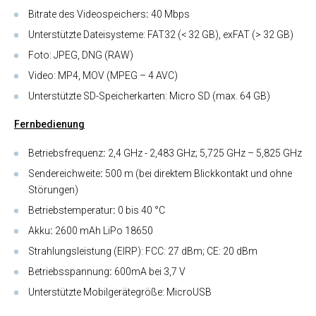
Bitrate des Videospeichers
:
40 Mbps
Unterstützte Dateisysteme:
FAT32 (< 32 GB), exFAT (> 32 GB)
Foto: JPEG, DNG (RAW)
Video: MP4, MOV (MPEG – 4 AVC)
Unterstützte SD-Speicherkarten:
Micro SD (max. 64 GB)
Fernbedienung
Betriebsfrequenz
:
2,4 GHz - 2,483 GHz; 5,725 GHz – 5,825 GHz
Sendereichweite
:
500 m (bei direktem Blickkontakt und ohne
Störungen)
Betriebstemperatur
:
0 bis 40 °C
Akku
:
2600 mAh LiPo 18650
Strahlungsleistung (EIRP):
FCC: 27 dBm; CE: 20 dBm
Betriebsspannung
:
600mA bei 3,7 V
Unterstützte Mobilgerätegröße: MicroUSB