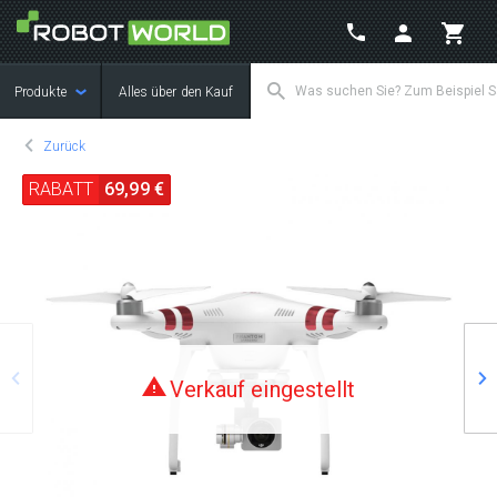
Produkte
Alles über den Kauf
Zurück
RABATT
69,99 €
Zurück
We
Verkauf eingestellt