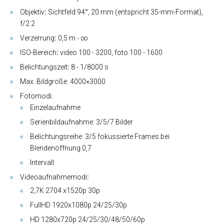
Objektiv
:
Sichtfeld
94°, 20 mm (entspricht 35-mm-Format),
f/2.2
Verzerrung
:
0,5 m - ∞
ISO-Bereich
:
video 100 - 3200, foto 100 - 1600
Belichtungszeit
:
8 - 1/8000 s
Max. Bildgröße:
4000×3000
Fotomodi:
Einzelaufnahme
Serienbildaufnahme: 3/5/7 Bilder
Belichtungsreihe: 3/5 fokussierte Frames bei
Blendenöffnung 0,7
Intervall
Videoaufnahmemodi
:
2,7K 2704 x1520p 30p
FullHD 1920x1080p 24/25/30p
HD 1280x720p 24/25/30/48/50/60p