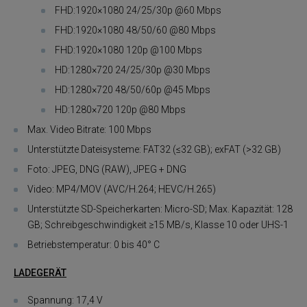
FHD:1920×1080 24/25/30p @60 Mbps
FHD:1920×1080 48/50/60 @80 Mbps
FHD:1920×1080 120p @100 Mbps
HD:1280×720 24/25/30p @30 Mbps
HD:1280×720 48/50/60p @45 Mbps
HD:1280×720 120p @80 Mbps
Max. Video Bitrate: 100 Mbps
Unterstützte Dateisysteme: FAT32 (≤32 GB); exFAT (>32 GB)
Foto: JPEG, DNG (RAW), JPEG + DNG
Video: MP4/MOV (AVC/H.264; HEVC/H.265)
Unterstützte SD-Speicherkarten: Micro-SD; Max. Kapazität: 128
GB; Schreibgeschwindigkeit ≥15 MB/s, Klasse 10 oder UHS-1
Betriebstemperatur: 0 bis 40° C
LADEGERÄT
Spannung: 17,4 V