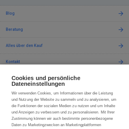
Blog
Beratung
Alles über den Kauf
Kontakt
Cookies und persönliche
Kontaktieren Sie uns
Dateneinstellungen
info@robotworld.at
Wir verwenden Cookies, um Informationen über die Leistung
und Nutzung der Website zu sammeln und zu analysieren, um
+49 25 197 159 962
Mo-Fr 8:00—16:00 Uhr
die Funktionen der sozialen Medien zu nutzen und um Inhalte
und Anzeigen zu verbessern und zu personalisieren. Mit Ihrer
ALLE KONTAKTE
Zustimmung können wir auch bestimmte personenbezogene
Daten zu Marketingzwecken an Marketingplattformen
AGB