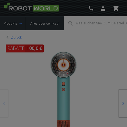
Produkte
Alles über den Kauf
Zurück
RABATT
100,0 €
Zurück
We