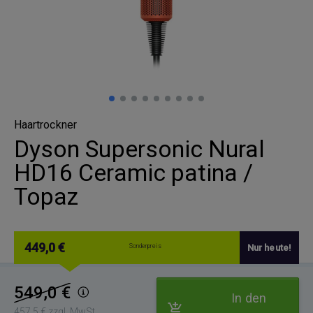
Haartrockner
Dyson Supersonic Nural
HD16 Ceramic patina /
Topaz
449,0 €
Sonderpreis
Nur heute!
549,0 €
In den
457,5 € zzgl. MwSt.