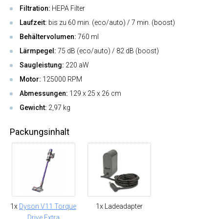
Filtration:
HEPA Filter
Laufzeit:
bis zu 60 min. (eco/auto) / 7 min. (boost)
Behältervolumen:
760 ml
Lärmpegel:
75 dB (eco/auto) / 82 dB (boost)
Saugleistung:
220 aW
Motor:
125000 RPM
Abmessungen:
129 x 25 x 26 cm
Gewicht:
2,97 kg
Packungsinhalt
1x
Dyson V11 Torque
1x Ladeadapter
Drive Extra