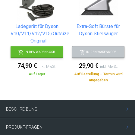
Ladegerät für Dyson
Extra-Soft Bürste für
V10/V11/V12/V15/Outsize
Dyson Stielsauger
- Original
IN DEN WARENKORB
IN DEN WARENKORB
74,90 €
29,90 €
inkl. MwSt.
inkl. MwSt.
Auf Lager
Auf Bestellung – Termin wird
angegeben
BESCHREIBUNG
PRODUKT-FRAGEN