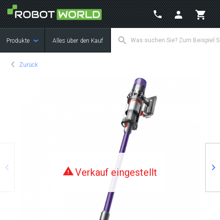
Produkte
Alles über den Kauf
Zurück
Zurück
We
Verkauf eingestellt