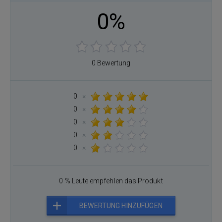
0%
0 Bewertung
0
×
0
×
0
×
0
×
0
×
0 % Leute empfehlen das Produkt
BEWERTUNG HINZUFÜGEN