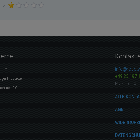
×
gerne
Kontakti
info@robotw
listen
+49 25 197 
uger-Produkte
Mo-Fr 8:00—
on seit 20
ALLE KONTA
AGB
WIDERRUFS
DATENSCH