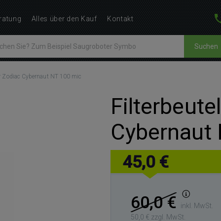
ratung
Alles über den Kauf
Kontakt
Suchen
für Zodiac Cybernaut NT 100 mic
Filterbeute
Cybernaut 
45,0 €
60,0 €
inkl. MwSt.
50,0 € zzgl. MwSt.