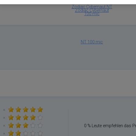
Zodiac Cybernaut NT
100 mic
×
×
×
0 % Leute empfehlen das P
×