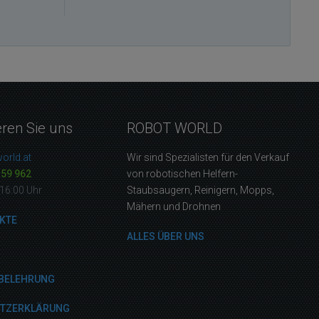
eren Sie uns
ROBOT WORLD
orld.at
Wir sind Spezialisten für den Verkauf
159 962
von robotischen Helfern-
16:00 Uhr
Staubsaugern, Reinigern, Mopps,
Mähern und Drohnen
KTE
ALLES ÜBER UNS
BELEHRUNG
UTZERKLÄRUNG