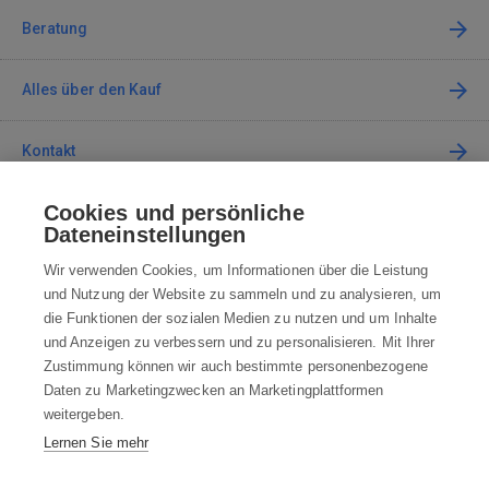
Beratung
Alles über den Kauf
Kontakt
Cookies und persönliche
Kontaktieren Sie uns
Dateneinstellungen
info@robotworld.at
Wir verwenden Cookies, um Informationen über die Leistung
und Nutzung der Website zu sammeln und zu analysieren, um
+49 25 197 159 962
Mo-Fr 8:00—16:00 Uhr
die Funktionen der sozialen Medien zu nutzen und um Inhalte
und Anzeigen zu verbessern und zu personalisieren. Mit Ihrer
ALLE KONTAKTE
Zustimmung können wir auch bestimmte personenbezogene
Daten zu Marketingzwecken an Marketingplattformen
AGB
weitergeben.
Lernen Sie mehr
WIDERRUFSBELEHRUNG