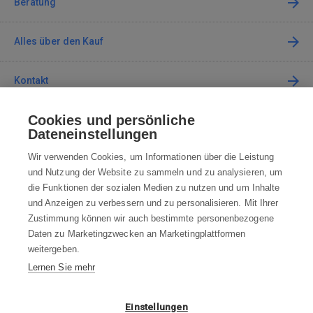
Beratung
Alles über den Kauf
Kontakt
Cookies und persönliche
Kontaktieren Sie uns
Dateneinstellungen
info@robotworld.at
Wir verwenden Cookies, um Informationen über die Leistung
und Nutzung der Website zu sammeln und zu analysieren, um
+49 25 197 159 962
Mo-Fr 8:00—16:00 Uhr
die Funktionen der sozialen Medien zu nutzen und um Inhalte
und Anzeigen zu verbessern und zu personalisieren. Mit Ihrer
ALLE KONTAKTE
Zustimmung können wir auch bestimmte personenbezogene
Daten zu Marketingzwecken an Marketingplattformen
AGB
weitergeben.
Lernen Sie mehr
WIDERRUFSBELEHRUNG
DATENSCHUTZERKLÄRUNG
Einstellungen