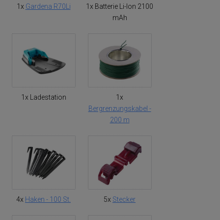
1x
Gardena R70Li
1x Batterie Li-Ion 2100
mAh
1x Ladestation
1x
Bergrenzungskabel -
200 m
4x
Haken - 100 St.
5x
Stecker