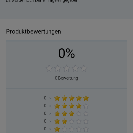
Es wurde noch keine Frage eingegeben.
Produktbewertungen
0%
0 Bewertung
0
×
0
×
0
×
0
×
0
×