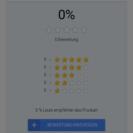
0%
0 Bewertung
0
×
0
×
0
×
0
×
0
×
0 % Leute empfehlen das Produkt
BEWERTUNG HINZUFÜGEN