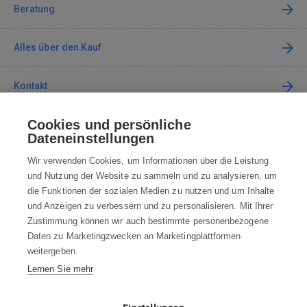
Beratung
Alles über den Kauf
Kontakt
Cookies und persönliche
Kontaktieren Sie uns
Dateneinstellungen
info@robotworld.at
Wir verwenden Cookies, um Informationen über die Leistung
und Nutzung der Website zu sammeln und zu analysieren, um
+49 25 197 159 962
Mo-Fr 8:00—16:00 Uhr
die Funktionen der sozialen Medien zu nutzen und um Inhalte
und Anzeigen zu verbessern und zu personalisieren. Mit Ihrer
ALLE KONTAKTE
Zustimmung können wir auch bestimmte personenbezogene
Daten zu Marketingzwecken an Marketingplattformen
AGB
weitergeben.
Lernen Sie mehr
WIDERRUFSBELEHRUNG
DATENSCHUTZERKLÄRUNG