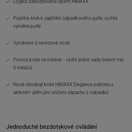
Logika zabezpečená čipem HiMAXX
Pojistný kruh k zajištění odpadkového pytle, rychlá
výměna pytle
Vyrobeno z nerezové oceli
Provoz koše na baterie - výdrž jedné sady baterií min.
6 měsíců
Nově obsahují koše HiMAXX Elegance patronu s
aktivním uhlím pro snížení zápachu z odpadků
Jednoduché bezdotykové ovládání