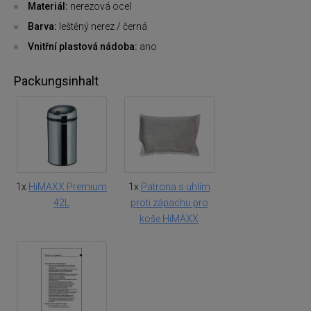
Materiál:
nerezová ocel
Barva:
leštěný nerez / černá
Vnitřní plastová nádoba:
ano
Packungsinhalt
1x
HiMAXX Premium
1x
Patrona s uhlím
42L
proti zápachu pro
koše HiMAXX