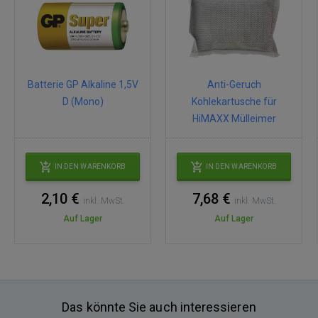
Batterie GP Alkaline 1,5V
Anti-Geruch
D (Mono)
Kohlekartusche für
HiMAXX Mülleimer
IN DEN WARENKORB
IN DEN WARENKORB
2,10 €
7,68 €
inkl. MwSt.
inkl. MwSt.
Auf Lager
Auf Lager
Das könnte Sie auch interessieren