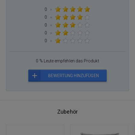
0
×
0
×
0
×
0
×
0
×
0 % Leute empfehlen das Produkt
BEWERTUNG HINZUFÜGEN
Zubehör