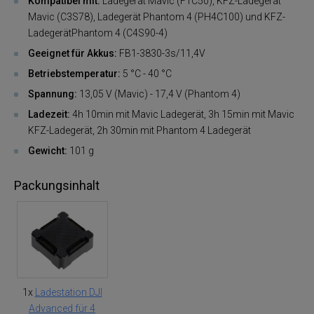
Kompatibel mit:
Ladegerät Mavic (F1C50), KFZ-Ladegerät
Mavic (C3S78), Ladegerät Phantom 4 (PH4C100) und KFZ-
LadegerätPhantom 4 (C4S90-4)
Geeignet für Akkus:
FB1-3830-3s/11,4V
Betriebstemperatur:
5 °C - 40 °C
Spannung:
13,05 V (Mavic) - 17,4 V (Phantom 4)
Ladezeit:
4h 10min mit Mavic Ladegerät, 3h 15min mit Mavic
KFZ-Ladegerät, 2h 30min mit Phantom 4 Ladegerät
Gewicht:
101 g
Packungsinhalt
1x
Ladestation DJI
Advanced für 4