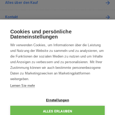
Alles über den Kauf
Kontakt
Cookies und persönliche
Kontaktieren Sie uns
Dateneinstellungen
info@robotworld.at
Wir verwenden Cookies, um Informationen über die Leistung
und Nutzung der Website zu sammeln und zu analysieren, um
+49 25 197 159 962
Mo-Fr 8:00—16:00 Uhr
die Funktionen der sozialen Medien zu nutzen und um Inhalte
und Anzeigen zu verbessern und zu personalisieren. Mit Ihrer
ALLE KONTAKTE
Zustimmung können wir auch bestimmte personenbezogene
Daten zu Marketingzwecken an Marketingplattformen
AGB
weitergeben.
Lernen Sie mehr
WIDERRUFSBELEHRUNG
DATENSCHUTZERKLÄRUNG
Einstellungen
IMPRESSUM
ALLES ERLAUBEN