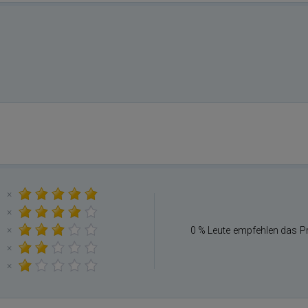
×
×
×
0 % Leute empfehlen das P
×
×