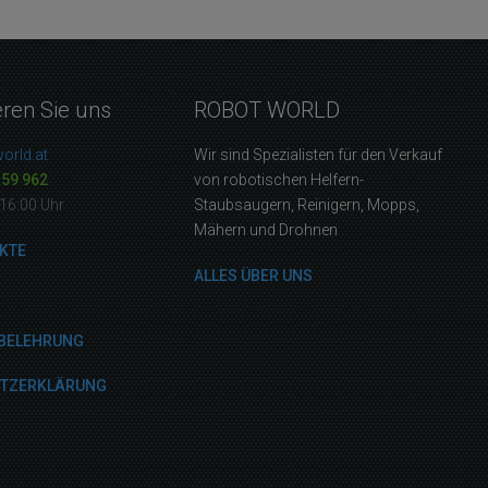
eren Sie uns
ROBOT WORLD
orld.at
Wir sind Spezialisten für den Verkauf
159 962
von robotischen Helfern-
16:00 Uhr
Staubsaugern, Reinigern, Mopps,
Mähern und Drohnen
KTE
ALLES ÜBER UNS
BELEHRUNG
UTZERKLÄRUNG
M