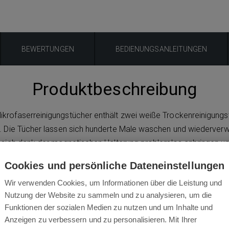
BEWERTUNGEN
BEDIENUNGSANLEITUNGEN
Produktbeschreibung
krofaserreinigungstücher enthält zwei weiße Trockenreinigungstü
. Die Tücher lassen sich hunderte Male waschen und wiederverw
 sich dank der magnetischen Halterung problemlos anbringen u
Braava 320, Braava 380t und Braava 390t.
Cookies und persönliche Dateneinstellungen
mit waschbaren und wiederverwendbaren Mikrofaser-Bodenreinig
Wir verwenden Cookies, um Informationen über die Leistung und
trostatischen weißen Tücher zur Trockenreinigung eignen sich i
Nutzung der Website zu sammeln und zu analysieren, um die
Funktionen der sozialen Medien zu nutzen und um Inhalte und
n. Mit den grauen Strukturtüchern lassen sich umfangreichere
Anzeigen zu verbessern und zu personalisieren. Mit Ihrer
ierpack enthält zwei Trockenreinigungstücher und ein Feuchtrein