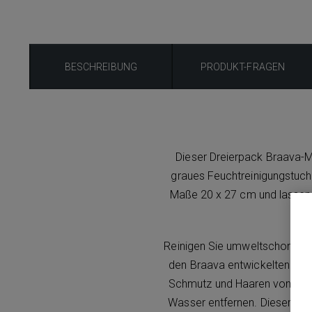
BESCHREIBUNG
PRODUKT-FRAGEN
Dieser Dreierpack Braava-Mi
graues Feuchtreinigungstuch
Maße 20 x 27 cm und lassen
Reinigen Sie umweltschonend 
den Braava entwickelten elek
Schmutz und Haaren von Böde
Wasser entfernen. Dieser Dre