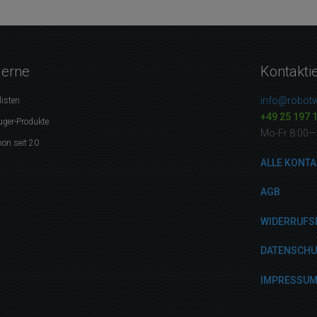
gerne
Kontakti
info@robotw
listen
+49 25 197 
uger-Produkte
Mo-Fr 8:00—
on seit 20
ALLE KONTA
AGB
WIDERRUFS
DATENSCH
IMPRESSU