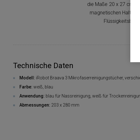
die Maße 20 x 27 cm, k
magnetischen Halterun
Flüssigkeitsbeh
Technische Daten
Modell:
iRobot Braava 3 Mikrofaserreinigungstücher, versch
Farbe:
weiß, blau
Anwendung:
blau für Nassreinigung, weiß für Trockenreinigu
Abmessungen:
203 x 280 mm