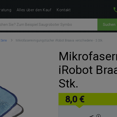
ratung
Alles über den Kauf
Kontakt
Suchen
Serie
Mikrofaserreinigungstücher iRobot Braava verschiedene - 3 Stk.
Mikrofaser
iRobot Bra
Stk.
8,0 €