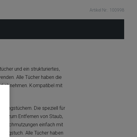
Artikel Nr.: 100998
cher und ein strukturiertes,
enden. Alle Tücher haben die
nd abnehmen. Kompatibel mit
ungstüchern. Die speziell für
deal zum Entfernen von Staub,
 Verschmutzungen einfach mit
igungstuch. Alle Tücher haben