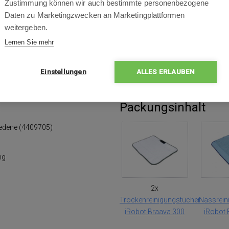
Zustimmung können wir auch bestimmte personenbezogene
önnen hunderte Male gewaschen und wiederverwendet werden u
Daten zu Marketingzwecken an Marketingplattformen
g problemlos anbringen und abnehmen. Diese Tücher können ni
weitergeben.
älter verwendet werden. Lieferumfang: 2 weiße Trockenreinigung
Lernen Sie mehr
Strukturfeuchtreinigungstuch.
Einstellungen
ALLES ERLAUBEN
Packungsinhalt
iedene (4409705)
ng
2x
Trockenreinigungstücher
Nassrein
iRobot Braava 300
iRobot 