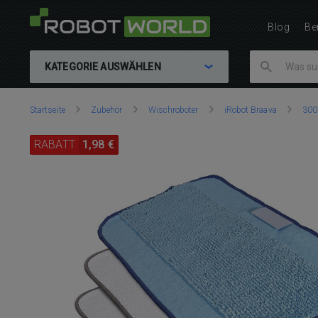
Blog
Be
KATEGORIE AUSWÄHLEN
Sie
Startseite
Zubehör
Wischroboter
iRobot Braava
300 
sind
hier:
RABATT
1,98 €