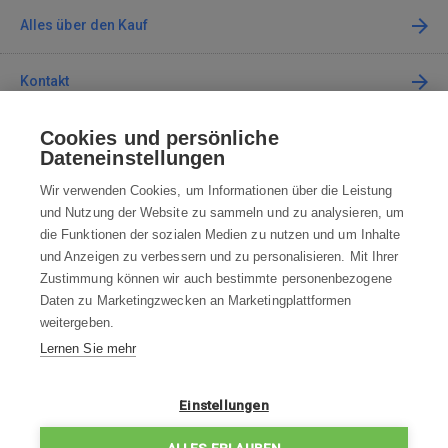
Alles über den Kauf
Kontakt
Cookies und persönliche
Kontaktieren Sie uns
Dateneinstellungen
info@robotworld.at
Wir verwenden Cookies, um Informationen über die Leistung
und Nutzung der Website zu sammeln und zu analysieren, um
+49 25 197 159 962
Mo-Fr 8:00—16:00 Uhr
die Funktionen der sozialen Medien zu nutzen und um Inhalte
und Anzeigen zu verbessern und zu personalisieren. Mit Ihrer
ALLE KONTAKTE
Zustimmung können wir auch bestimmte personenbezogene
Daten zu Marketingzwecken an Marketingplattformen
AGB
weitergeben.
Lernen Sie mehr
WIDERRUFSBELEHRUNG
DATENSCHUTZERKLÄRUNG
Einstellungen
IMPRESSUM