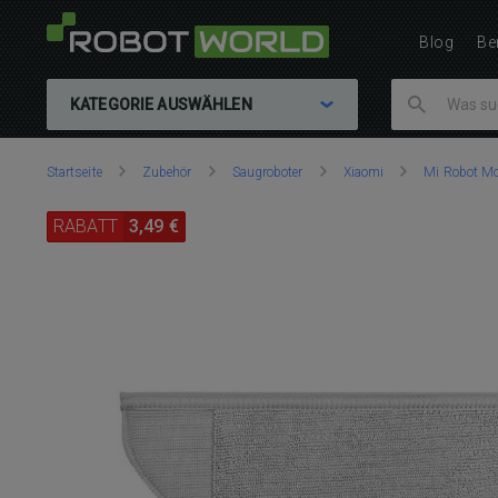
Blog
Be
KATEGORIE AUSWÄHLEN
Sie
Startseite
Zubehör
Saugroboter
Xiaomi
Mi Robot Mo
sind
hier:
RABATT
3,49 €