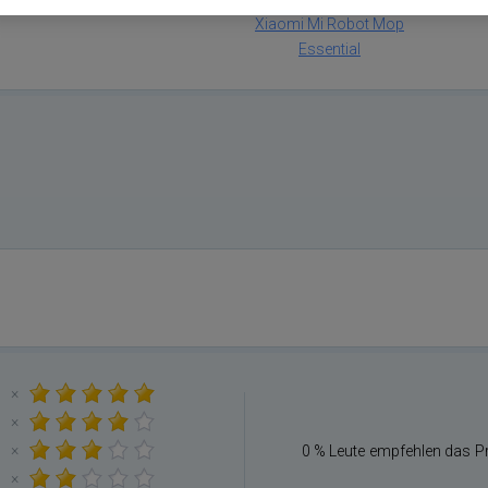
Xiaomi Mi Robot Mop
Essential
×
×
×
0 % Leute empfehlen das P
×