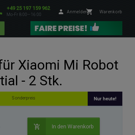
+49 25 197 159 962
Anmelden
Warenkorb
Mo-Fr 8:00—16:00
ür Xiaomi Mi Robot
al - 2 Stk.
Sonderpreis
Nur heute!
.
In den Warenkorb