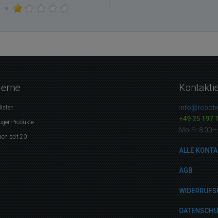
×
gerne
Kontakti
info@robotw
listen
+49 25 197 
uger-Produkte
Mo-Fr 8:00—
on seit 20
ALLE KONTA
AGB
WIDERRUFS
DATENSCH