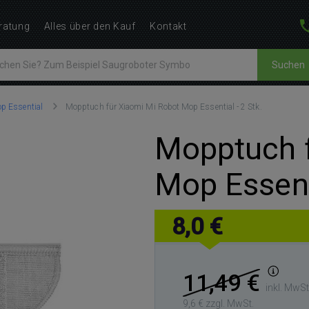
ratung
Alles über den Kauf
Kontakt
Suchen
p Essential
Mopptuch für Xiaomi Mi Robot Mop Essential - 2 Stk.
Mopptuch f
Mop Essenti
8,0 €
11,49 €
inkl. MwSt
9,6 € zzgl. MwSt.