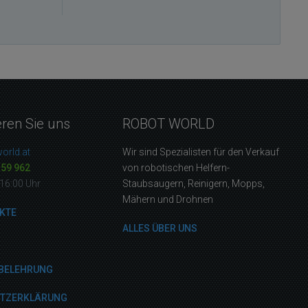
eren Sie uns
ROBOT WORLD
orld.at
Wir sind Spezialisten für den Verkauf
159 962
von robotischen Helfern-
16:00 Uhr
Staubsaugern, Reinigern, Mopps,
Mähern und Drohnen
KTE
ALLES ÜBER UNS
BELEHRUNG
UTZERKLÄRUNG