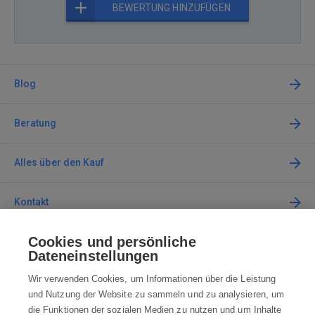
BEWERTUNG HINZUFÜGEN
Blog
Beratung
Alles über den Kauf
Kontakt
Cookies und persönliche
Kontaktieren Sie uns
Dateneinstellungen
info@robotworld.at
Wir verwenden Cookies, um Informationen über die Leistung
und Nutzung der Website zu sammeln und zu analysieren, um
+49 25 197 159 962
Mo-Fr 8:00—16:00 Uhr
die Funktionen der sozialen Medien zu nutzen und um Inhalte