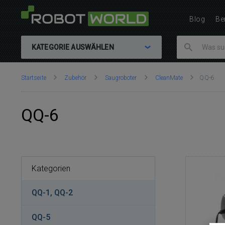
Blog
Be
KATEGORIE AUSWÄHLEN
Sie
Startseite
Zubehör
Saugroboter
CleanMate
QQ-6
sind
hier:
QQ-6
Kategorien
QQ-1, QQ-2
QQ-5