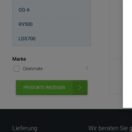
QQ-6
RV500
Ne
LDS700
Marke
Cleanmate
1
PRODUKTE ANZEIGEN
Lieferung
Wir beraten Sie 