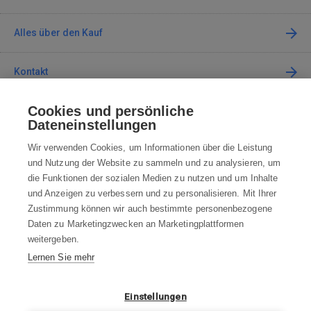
Alles über den Kauf
Kontakt
Cookies und persönliche
Kontaktieren Sie uns
Dateneinstellungen
info@robotworld.at
Wir verwenden Cookies, um Informationen über die Leistung
und Nutzung der Website zu sammeln und zu analysieren, um
+49 25 197 159 962
Mo-Fr 8:00—16:00 Uhr
die Funktionen der sozialen Medien zu nutzen und um Inhalte
und Anzeigen zu verbessern und zu personalisieren. Mit Ihrer
ALLE KONTAKTE
Zustimmung können wir auch bestimmte personenbezogene
Daten zu Marketingzwecken an Marketingplattformen
AGB
weitergeben.
Lernen Sie mehr
WIDERRUFSBELEHRUNG
DATENSCHUTZERKLÄRUNG
Einstellungen