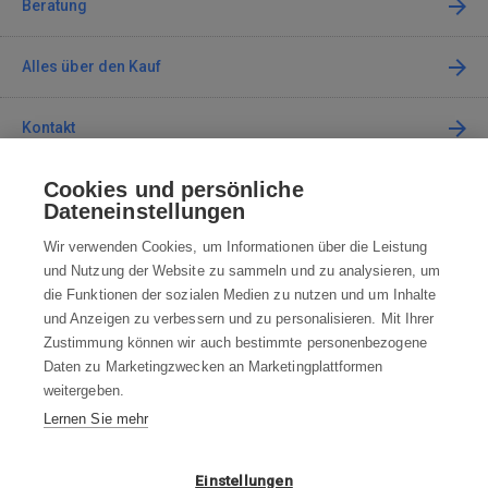
Beratung
Alles über den Kauf
Kontakt
Cookies und persönliche
Kontaktieren Sie uns
Dateneinstellungen
info@robotworld.at
Wir verwenden Cookies, um Informationen über die Leistung
und Nutzung der Website zu sammeln und zu analysieren, um
+49 25 197 159 962
Mo-Fr 8:00—16:00 Uhr
die Funktionen der sozialen Medien zu nutzen und um Inhalte
und Anzeigen zu verbessern und zu personalisieren. Mit Ihrer
ALLE KONTAKTE
Zustimmung können wir auch bestimmte personenbezogene
Daten zu Marketingzwecken an Marketingplattformen
AGB
weitergeben.
Lernen Sie mehr
WIDERRUFSBELEHRUNG
DATENSCHUTZERKLÄRUNG
Einstellungen