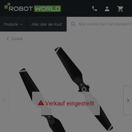
Produkte
Alles über den Kauf
Zurück
Zurück
We
Verkauf eingestellt