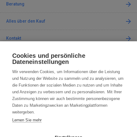
Beratung
Alles über den Kauf
Kontakt
Cookies und persönliche
Kontaktieren Sie uns
Dateneinstellungen
info@robotworld.at
Wir verwenden Cookies, um Informationen über die Leistung
und Nutzung der Website zu sammeln und zu analysieren, um
+49 25 197 159 962
Mo-Fr 8:00—16:00 Uhr
die Funktionen der sozialen Medien zu nutzen und um Inhalte
und Anzeigen zu verbessern und zu personalisieren. Mit Ihrer
ALLE KONTAKTE
Zustimmung können wir auch bestimmte personenbezogene
Daten zu Marketingzwecken an Marketingplattformen
AGB
weitergeben.
Lernen Sie mehr
WIDERRUFSBELEHRUNG
DATENSCHUTZERKLÄRUNG