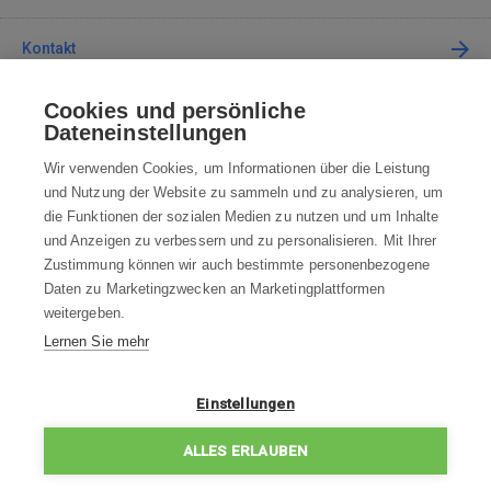
Kontakt
Cookies und persönliche
Kontaktieren Sie uns
Dateneinstellungen
info@robotworld.at
Wir verwenden Cookies, um Informationen über die Leistung
und Nutzung der Website zu sammeln und zu analysieren, um
+49 25 197 159 962
Mo-Fr 8:00—16:00 Uhr
die Funktionen der sozialen Medien zu nutzen und um Inhalte
und Anzeigen zu verbessern und zu personalisieren. Mit Ihrer
ALLE KONTAKTE
Zustimmung können wir auch bestimmte personenbezogene
Daten zu Marketingzwecken an Marketingplattformen
AGB
weitergeben.
Lernen Sie mehr
WIDERRUFSBELEHRUNG
DATENSCHUTZERKLÄRUNG
Einstellungen
IMPRESSUM
ALLES ERLAUBEN