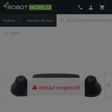
Produkte
Alles über den Kauf
Zurück
Zurück
We
Verkauf eingestellt