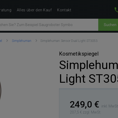
ratung
Alles über den Kauf
Kontakt
Suchen
el
Simplehuman
Simplehuman Sensor Dual Light ST3053
Kosmetikspiegel
Simplehum
Light ST30
249,0 €
inkl. MwSt
207,5 € zzgl. MwSt.