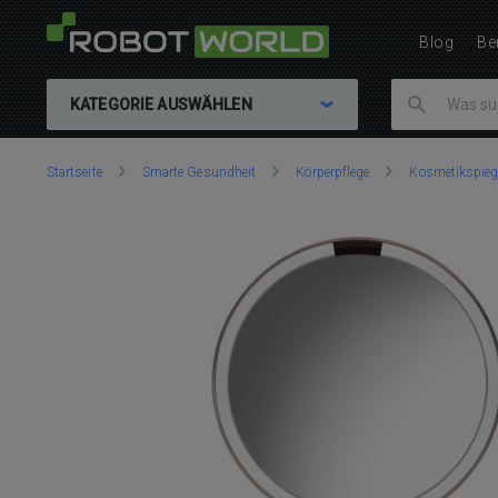
Blog
Be
KATEGORIE AUSWÄHLEN
Sie
Startseite
Smarte Gesundheit
Körperpflege
Kosmetikspieg
sind
hier: