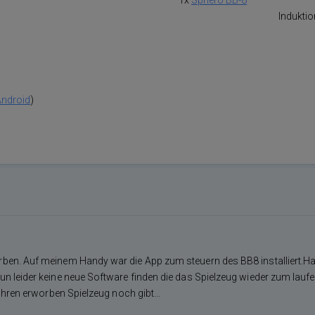
1x
Sphero BB-8
Induktio
Android
)
en. Auf meinem Handy war die App zum steuern des BB8 installiert.Hab
 leider keine neue Software finden die das Spielzeug wieder zum laufen
ahren erworben Spielzeug noch gibt...