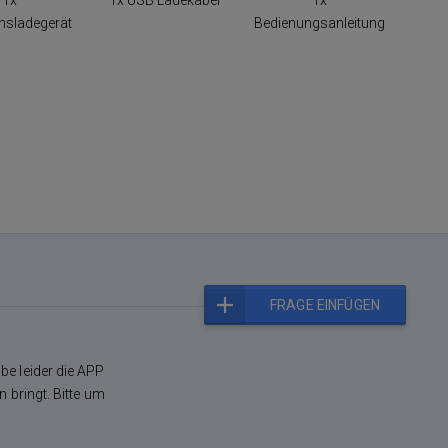
1x
1x USB Ladekabel
1x
nsladegerät
Bedienungsanleitung
FRAGE EINFÜGEN
e leider die APP
 bringt. Bitte um