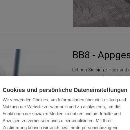
BB8 - Appges
Lehnen Sie sich zurück und 
gemeinsam mit Ihrem BB8- Dr
BB8 App und gehen gemeins
Cookies und persönliche Dateneinstellungen
fühlt, erlebt und reagiert a
Wir verwenden Cookies, um Informationen über die Leistung und
und transparenter.
Nutzung der Website zu sammeln und zu analysieren, um die
Funktionen der sozialen Medien zu nutzen und um Inhalte und
Anzeigen zu verbessern und zu personalisieren. Mit Ihrer
Zustimmung können wir auch bestimmte personenbezogene