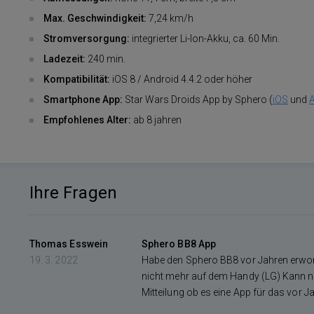
Max. Geschwindigkeit:
7,24 km/h
Stromversorgung:
integrierter Li-Ion-Akku, ca. 60 Min.
Ladezeit:
240 min.
Kompatibilität:
iOS 8 / Android 4.4.2 oder höher
Smartphone App
:
Star Wars Droids App by Sphero (
iOS
und
Empfohlenes Alter:
ab 8 jahren
Ihre Fragen
Thomas Esswein
Sphero BB8 App
19. 3. 2022
Habe den Sphero BB8 vor Jahren erworb
nicht mehr auf dem Handy (LG) Kann nun
Mitteilung ob es eine App für das vor J