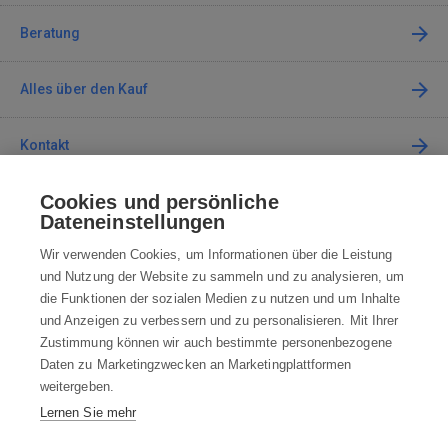
Beratung
Alles über den Kauf
Kontakt
Cookies und persönliche
Kontaktieren Sie uns
Dateneinstellungen
info@robotworld.at
Wir verwenden Cookies, um Informationen über die Leistung
und Nutzung der Website zu sammeln und zu analysieren, um
+49 25 197 159 962
Mo-Fr 8:00—16:00 Uhr
die Funktionen der sozialen Medien zu nutzen und um Inhalte
und Anzeigen zu verbessern und zu personalisieren. Mit Ihrer
ALLE KONTAKTE
Zustimmung können wir auch bestimmte personenbezogene
Daten zu Marketingzwecken an Marketingplattformen
AGB
weitergeben.
Lernen Sie mehr
WIDERRUFSBELEHRUNG