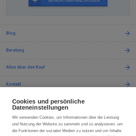
BEWERTUNG HINZUFÜGEN
Blog
Beratung
Alles über den Kauf
Kontakt
Cookies und persönliche
Kontaktieren Sie uns
Dateneinstellungen
info@robotworld.at
Wir verwenden Cookies, um Informationen über die Leistung
und Nutzung der Website zu sammeln und zu analysieren, um
+49 25 197 159 962
Mo-Fr 8:00—16:00 Uhr
die Funktionen der sozialen Medien zu nutzen und um Inhalte