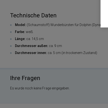
Technische Daten
Model:
(Schaumstoff) Wunderbürsten für Dolphin (Dynamic)
Farbe:
weiß
Länge:
ca. 14,5 cm
Durchmesser außen:
ca. 9 cm
Durchmesser innen:
ca. 5 cm (in trockenem Zustand)
Ihre Fragen
Es wurde noch keine Frage eingegeben.