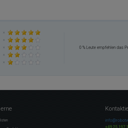
×
×
×
0 % Leute empfehlen das P
×
×
gerne
Kontakti
info@robotw
listen
+49 25 197 