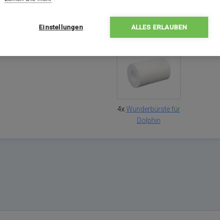
Einstellungen
ALLES ERLAUBEN
Packungsinhalt
4x
Wunderbürste für
Dolphin