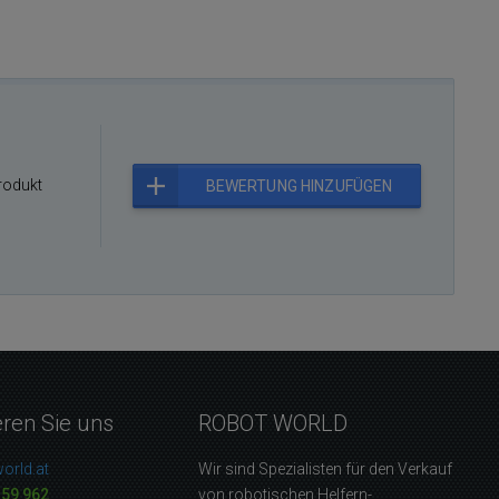
rodukt
BEWERTUNG HINZUFÜGEN
eren Sie uns
ROBOT WORLD
orld.at
Wir sind Spezialisten für den Verkauf
159 962
von robotischen Helfern-