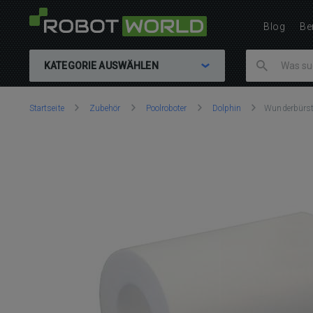
Blog
Be
KATEGORIE AUSWÄHLEN
Sie
Startseite
Zubehör
Pool­ro­bo­ter
Dolphin
Wunderbürst
sind
hier: