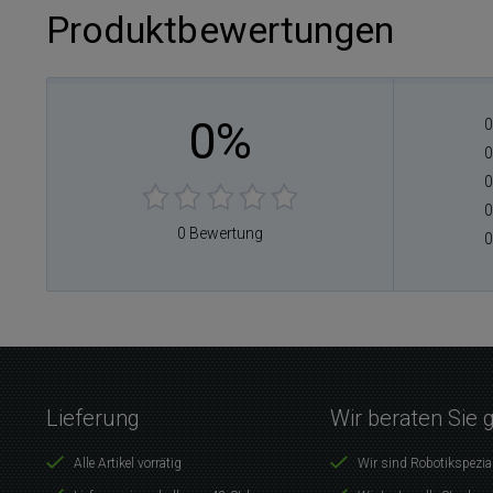
Produktbewertungen
0%
0
0
0
0
0 Bewertung
0
Lieferung
Wir beraten Sie 
Alle Artikel vorrätig
Wir sind Robotikspezia