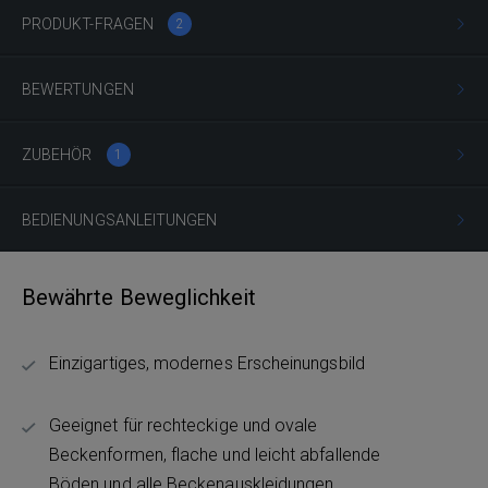
PRODUKT-FRAGEN
2
BEWERTUNGEN
ZUBEHÖR
1
BEDIENUNGSANLEITUNGEN
Bewährte Beweglichkeit
Einzigartiges, modernes Erscheinungsbild
Geeignet für rechteckige und ovale
Beckenformen, flache und leicht abfallende
Böden und alle Beckenauskleidungen