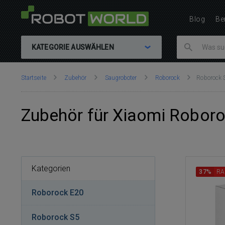
Blog
Be
KATEGORIE AUSWÄHLEN
Sie
Startseite
Zubehör
Saugroboter
Roborock
Roborock 
sind
hier:
Zubehör für Xiaomi Roboro
Kategorien
37%
RA
Roborock E20
Roborock S5