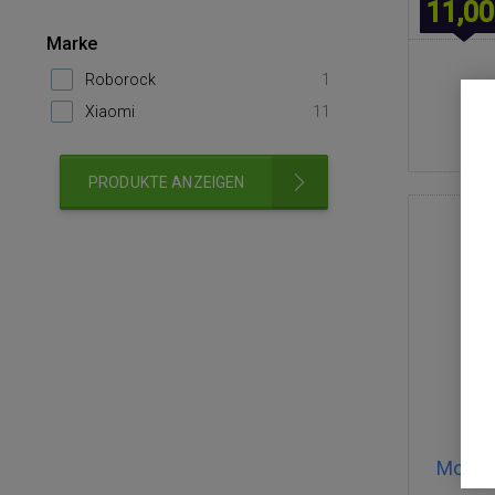
11,00
Marke
Roborock
1
Xiaomi
11
PRODUKTE ANZEIGEN
Mopptu