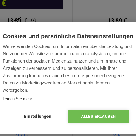
 €
13,89
€
13,89 €
Cookies und persönliche Dateneinstellungen
Auf Lager
2 Werktage Lieferzeit
Auf Lager
2 Werktage Li
Wir verwenden Cookies, um Informationen über die Leistung und
Nutzung der Website zu sammeln und zu analysieren, um die
Funktionen der sozialen Medien zu nutzen und um Inhalte und
Anzeigen zu verbessern und zu personalisieren. Mit Ihrer
Zustimmung können wir auch bestimmte personenbezogene
Daten zu Marketingzwecken an Marketingplattformen
weitergeben.
Lernen Sie mehr
Einstellungen
ALLES ERLAUBEN
ch für Xiaomi Roborock
Waschbarer Filter für X
- 2 Stk.
Stk.