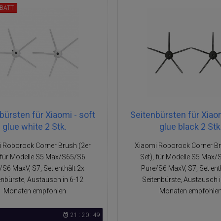
BATT
bürsten für Xiaomi - soft
Seitenbürsten für Xiaom
glue white 2 Stk.
glue black 2 Stk
 Roborock Corner Brush (2er
Xiaomi Roborock Corner Br
, für Modelle S5 Max/S65/S6
Set), für Modelle S5 Max
/S6 MaxV, S7, Set enthält 2x
Pure/S6 MaxV, S7, Set ent
enbürste, Austausch in 6-12
Seitenbürste, Austausch i
Monaten empfohlen
Monaten empfohle
21 : 20 : 49