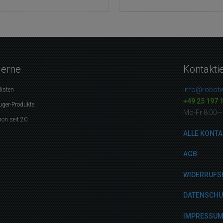
gerne
Kontakti
info@robotw
listen
+49 25 197 
uger-Produkte
Mo-Fr 8:00—
on seit 20
ALLE KONTA
AGB
WIDERRUFS
DATENSCH
IMPRESSU