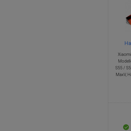
Ha
Xiaomi
Modell
S55 / S5
MaxV, H