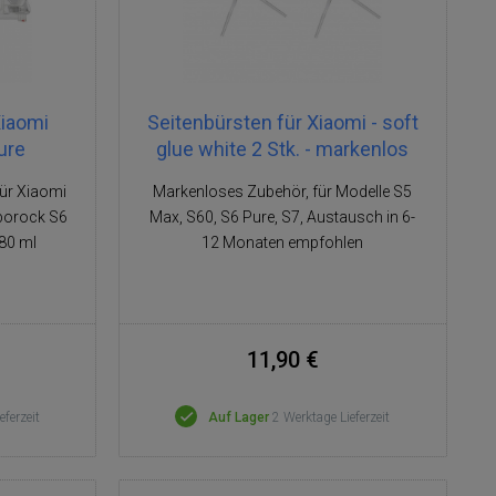
Xiaomi
Seitenbürsten für Xiaomi - soft
ure
glue white 2 Stk. - markenlos
für Xiaomi
Markenloses Zubehör, für Modelle S5
borock S6
Max, S60, S6 Pure, S7, Austausch in 6-
180 ml
12 Monaten empfohlen
11,90 €
eferzeit
Auf Lager
2 Werktage Lieferzeit