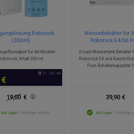
igungslösung Roborock
Wasserbehälter für 
(200ml)
Roborock E4/S6 P
ngsflüssigkeit für die Modelle
Ersatz-Wassertank Behälter 
Roborock, Inhalt 200 ml.
Roborock E4 und Xiaomi Ro
Pure, Behälterkapazität 
21 : 20 : 49
 €
19,00
€
39,90 €
Auf Lager
2 Werktage Lieferzeit
Auf Lager
2 Werktage Li