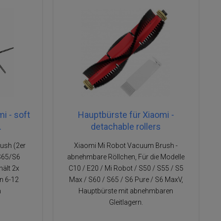
i - soft
Hauptbürste für Xiaomi -
.
detachable rollers
ush (2er
Xiaomi Mi Robot Vacuum Brush -
/S65/S6
abnehmbare Röllchen, Für die Modelle
hält 2x
C10 / E20 / Mi Robot / S50 / S55 / S5
n 6-12
Max / S60 / S65 / S6 Pure / S6 MaxV,
n
Hauptbürste mit abnehmbaren
Gleitlagern.