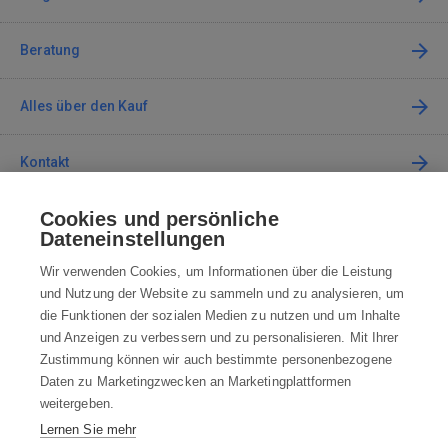
Beratung
Alles über den Kauf
Kontakt
Cookies und persönliche
Kontaktieren Sie uns
Dateneinstellungen
info@robotworld.at
Wir verwenden Cookies, um Informationen über die Leistung
und Nutzung der Website zu sammeln und zu analysieren, um
+49 25 197 159 962
Mo-Fr 8:00—16:00 Uhr
die Funktionen der sozialen Medien zu nutzen und um Inhalte
und Anzeigen zu verbessern und zu personalisieren. Mit Ihrer
ALLE KONTAKTE
Zustimmung können wir auch bestimmte personenbezogene
Daten zu Marketingzwecken an Marketingplattformen
AGB
weitergeben.
Lernen Sie mehr
WIDERRUFSBELEHRUNG