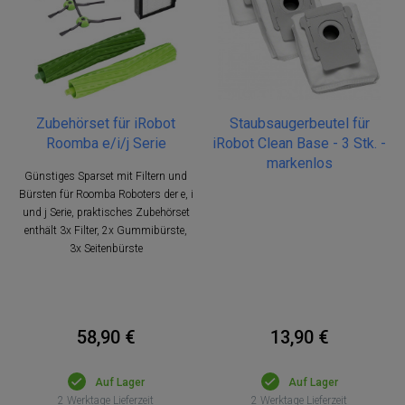
Zubehörset für iRobot
Staubsaugerbeutel für
Roomba e/i/j Serie
iRobot Clean Base - 3 Stk. -
markenlos
Günstiges Sparset mit Filtern und
Bürsten für Roomba Roboters der e, i
und j Serie, praktisches Zubehörset
enthält 3x Filter, 2x Gummibürste,
3x Seitenbürste
58,90 €
13,90 €
Auf Lager
Auf Lager
2 Werktage Lieferzeit
2 Werktage Lieferzeit