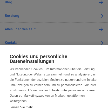
Blog
Beratung
Alles über den Kauf
Kontakt
Cookies und persönliche
Kontaktieren Sie uns
Dateneinstellungen
info@robotworld.at
Wir verwenden Cookies, um Informationen über die Leistung
und Nutzung der Website zu sammeln und zu analysieren, um
+49 25 197 159 962
Mo-Fr 8:00—16:00 Uhr
die Funktionen der sozialen Medien zu nutzen und um Inhalte
und Anzeigen zu verbessern und zu personalisieren. Mit Ihrer
ALLE KONTAKTE
Zustimmung können wir auch bestimmte personenbezogene
Daten zu Marketingzwecken an Marketingplattformen
AGB
weitergeben.
Lernen Sie mehr