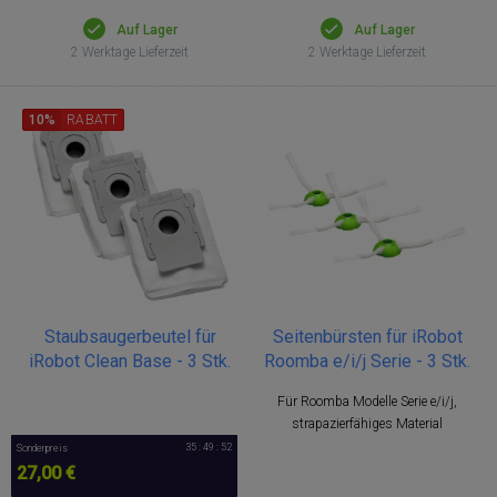
Auf Lager
Auf Lager
2 Werktage Lieferzeit
2 Werktage Lieferzeit
10%
RABATT
Staubsaugerbeutel für
Seitenbürsten für iRobot
iRobot Clean Base - 3 Stk.
Roomba e/i/j Serie - 3 Stk.
Für Roomba Modelle Serie e/i/j,
strapazierfähiges Material
35 : 49 : 51
Sonderpreis
27,00 €