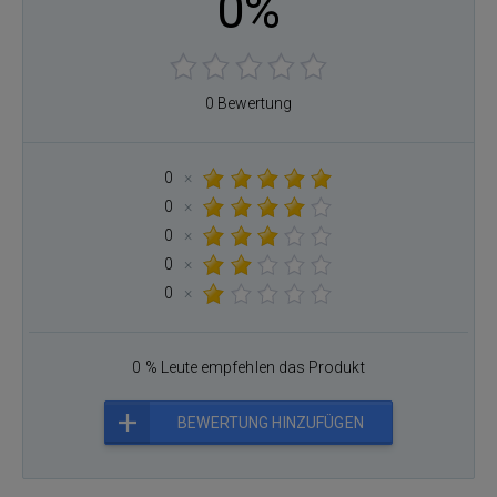
0%
0 Bewertung
0
×
0
×
0
×
0
×
0
×
0 % Leute empfehlen das Produkt
BEWERTUNG HINZUFÜGEN