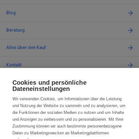
Blog
Beratung
Alles über den Kauf
Kontakt
Cookies und persönliche
Kontaktieren Sie uns
Dateneinstellungen
info@robotworld.at
Wir verwenden Cookies, um Informationen über die Leistung
und Nutzung der Website zu sammeln und zu analysieren, um
+49 25 197 159 962
Mo-Fr 8:00—16:00 Uhr
die Funktionen der sozialen Medien zu nutzen und um Inhalte
und Anzeigen zu verbessern und zu personalisieren. Mit Ihrer
ALLE KONTAKTE
Zustimmung können wir auch bestimmte personenbezogene
Daten zu Marketingzwecken an Marketingplattformen
AGB