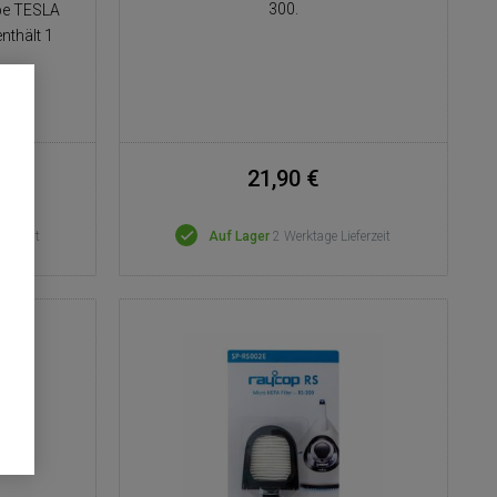
300.
pe TESLA
nthält 1
21,90 €
eferzeit
Auf Lager
2 Werktage Lieferzeit