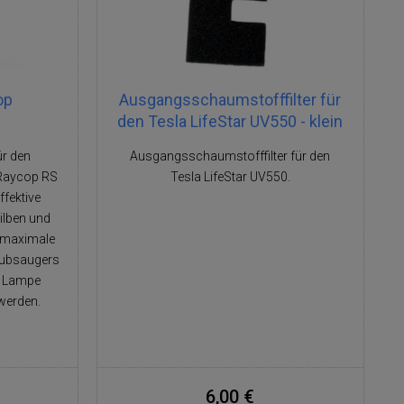
op
Ausgangsschaumstofffilter für
den Tesla LifeStar UV550 - klein
ür den
Ausgangsschaumstofffilter für den
 Raycop RS
Tesla LifeStar UV550.
ffektive
ilben und
e maximale
aubsaugers
ie Lampe
werden.
6,00 €