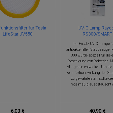
funktionsfilter für Tesla
UV-C Lamp Rayc
LifeStar UV550
RS300/SMART
Die Ersatz-UV-C-Lampe f
antibakteriellen Staubsauger
300 wurde speziell für die e
Beseitigung von Bakterien, M
Allergenen entwickelt. Um di
Desinfektionswirkung des St
zu gewährleisten, sollte d
regelmäßig ausgetauscht 
6,00 €
40,90 €