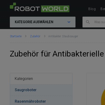
Blog
Be
KATEGORIE AUSWÄHLEN
Sie
Startseite
Zubehör
Antibakter. Staubsauger
sind
hier:
Zubehör für Antibakteriell
Kategorien
Saugroboter
Rasenmähroboter