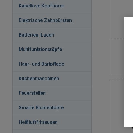
Kabellose Kopfhörer
Elektrische Zahnbürsten
Batterien, Laden
Multifunktionstöpfe
Haar- und Bartpflege
Küchenmaschinen
Feuerstellen
Smarte Blumentöpfe
Heißluftfritteusen