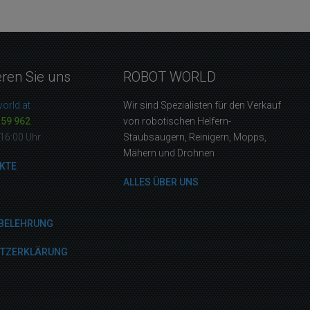
eren Sie uns
ROBOT WORLD
orld.at
Wir sind Spezialisten für den Verkauf
159 962
von robotischen Helfern-
16:00 Uhr
Staubsaugern, Reinigern, Mopps,
Mähern und Drohnen
KTE
ALLES ÜBER UNS
BELEHRUNG
UTZERKLÄRUNG
M