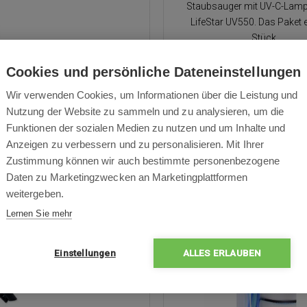
Staubsauger mit UV-C-Lam
LifeStar UV550. Das Paket e
Stück.
Cookies und persönliche Dateneinstellungen
Wir verwenden Cookies, um Informationen über die Leistung und
20,90 €
6,00 €
Nutzung der Website zu sammeln und zu analysieren, um die
Funktionen der sozialen Medien zu nutzen und um Inhalte und
Anzeigen zu verbessern und zu personalisieren. Mit Ihrer
Auf Lager
2 Werktage Lieferzeit
Auf Lager
2 Werktage Li
Zustimmung können wir auch bestimmte personenbezogene
Daten zu Marketingzwecken an Marketingplattformen
weitergeben.
Lernen Sie mehr
Einstellungen
ALLES ERLAUBEN