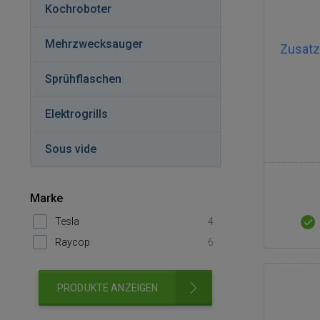
Kochroboter
Mehrzwecksauger
Zusatz
Sprühflaschen
Elektrogrills
Sous vide
Marke
Tesla
4
Raycop
6
PRODUKTE ANZEIGEN