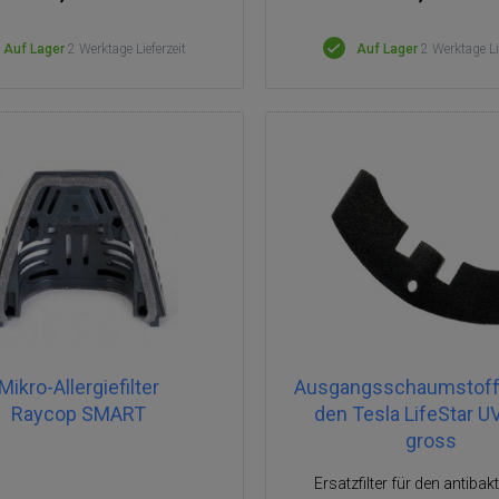
Auf Lager
2 Werktage Lieferzeit
Auf Lager
2 Werktage Li
Mikro-Allergiefilter
Ausgangsschaumstofffi
Raycop SMART
den Tesla LifeStar U
gross
Ersatzfilter für den antibakt