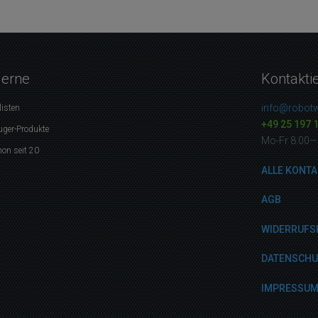
gerne
Kontakti
info@robotw
listen
+49 25 197 
uger-Produkte
Mo-Fr 8:00—
on seit 20
ALLE KONTA
AGB
WIDERRUFS
DATENSCH
IMPRESSU