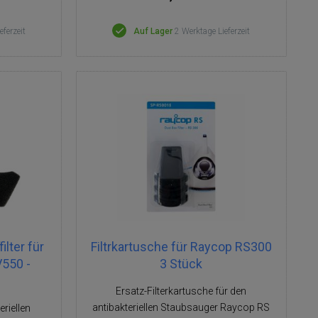
eferzeit
Auf Lager
2 Werktage Lieferzeit
lter für
Filtrkartusche für Raycop RS300
V550 -
3 Stück
Ersatz-Filterkartusche für den
antibakteriellen Staubsauger Raycop RS
eriellen