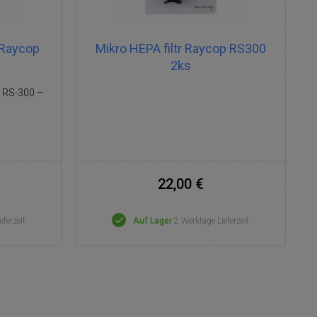
 Raycop
Mikro HEPA filtr Raycop RS300
2ks
p RS-300 –
22,00 €
eferzeit
Auf Lager
2 Werktage Lieferzeit