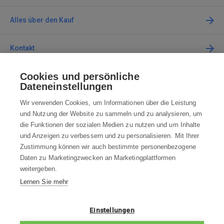
Alles über den Kauf
Kontakt
Cookies und persönliche
Kontaktieren Sie uns
Dateneinstellungen
info@robotworld.at
Wir verwenden Cookies, um Informationen über die Leistung
und Nutzung der Website zu sammeln und zu analysieren, um
+49 25 197 159 962
Mo-Fr 8:00—16:00 Uhr
die Funktionen der sozialen Medien zu nutzen und um Inhalte
und Anzeigen zu verbessern und zu personalisieren. Mit Ihrer
ALLE KONTAKTE
Zustimmung können wir auch bestimmte personenbezogene
Daten zu Marketingzwecken an Marketingplattformen
AGB
weitergeben.
Lernen Sie mehr
WIDERRUFSBELEHRUNG
DATENSCHUTZERKLÄRUNG
Einstellungen