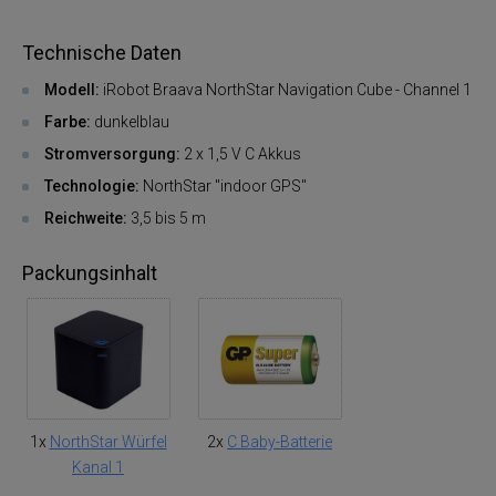
Technische Daten
Modell:
iRobot Braava NorthStar Navigation Cube - Channel 1
Farbe:
dunkelblau
Stromversorgung:
2 x 1,5 V C Akkus
Technologie:
NorthStar "indoor GPS"
Reichweite:
3,5 bis 5 m
Packungsinhalt
1x
NorthStar Würfel
2x
C Baby-Batterie
Kanal 1