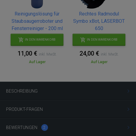
Reinigungslösung für
Rechtes Radmodul
Staubsaugerroboter und
Symbo xBot, LASERBOT
Fensterreiniger - 200 ml
650
IN DEN WARENKORB
IN DEN WARENKORB
11,00 €
24,00 €
inkl. MwSt.
inkl. MwSt.
Auf Lager
Auf Lager
BESCHREIBUNG
PRODUKT-FRAGEN
BEWERTUNGEN
2