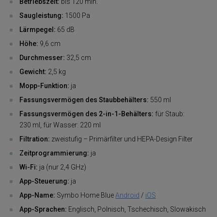
Betriebszeit:
bis
120 min.
Saugleistung:
1500 Pa
Lärmpegel:
65 dB
Höhe:
9,6 cm
Durchmesser:
32,5 cm
Gewicht:
2,5 kg
Mopp-Funktion:
ja
Fassungsvermögen des Staubbehälters:
550 ml
Fassungsvermögen des 2-in-1-Behälters:
für Staub:
230 ml, für Wasser: 220 ml
Filtration:
zweistufig – Primärfilter und HEPA-Design Filter
Zeitprogrammierung:
ja
Wi-Fi:
ja (nur 2,4 GHz)
App-Steuerung:
ja
App-Name:
Symbo Home Blue
Android
/
iOS
App-Sprachen:
Englisch, Polnisch, Tschechisch, Slowakisch