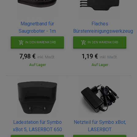
Magnetband für
Flaches
Saugroboter - 1m
Bürstenreinigungswerkzeug
IN DEN WARENKORB
IN DEN WARENKORB
7,98 €
1,19 €
inkl. MwSt.
inkl. MwSt.
Auf Lager
Auf Lager
Ladestation für Symbo
Netzteil für Symbo xBot,
xBot 5, LASERBOT 650
LASERBOT