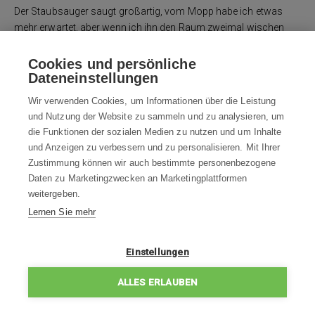
Der Staubsauger saugt großartig, vom Mopp habe ich etwas
mehr erwartet, aber wenn ich ihn den Raum zweimal wischen
lasse, geht es. Einfache Bedienung, also bin ich zufrieden.
Cookies und persönliche
- einfache Bedienung
Dateneinstellungen
- Staubsaugen großartig
Wir verwenden Cookies, um Informationen über die Leistung
- alles in allem leise
und Nutzung der Website zu sammeln und zu analysieren, um
die Funktionen der sozialen Medien zu nutzen und um Inhalte
- Wischen könnte besser sein, das ist wirklich nur für Staub.
und Anzeigen zu verbessern und zu personalisieren. Mit Ihrer
Zustimmung können wir auch bestimmte personenbezogene
Daten zu Marketingzwecken an Marketingplattformen
Blog
weitergeben.
Lernen Sie mehr
Beratung
Einstellungen
Alles über den Kauf
ALLES ERLAUBEN
Kontakt