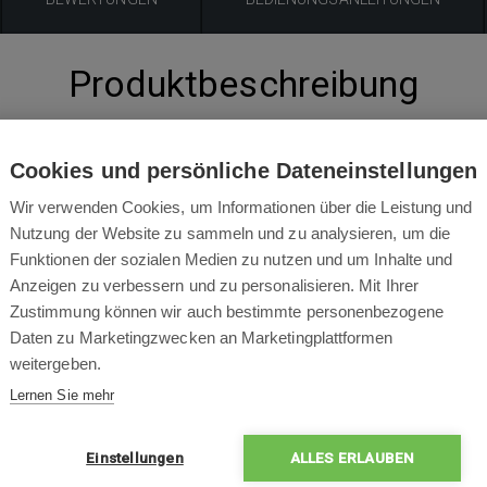
Produktbeschreibung
nicht im Einsatz, kann er mit der Gaardena Wandhalterung beson
 dem Keller aufbewahrt werden. Die robuste Halterung aus Metall b
Cookies und persönliche Dateneinstellungen
für die Ladestation. Die Wandhalterung ist passend für alle SI
Wir verwenden Cookies, um Informationen über die Leistung und
SILENO life Modelle.
Nutzung der Website zu sammeln und zu analysieren, um die
Funktionen der sozialen Medien zu nutzen und um Inhalte und
Anzeigen zu verbessern und zu personalisieren. Mit Ihrer
Zustimmung können wir auch bestimmte personenbezogene
Daten zu Marketingzwecken an Marketingplattformen
Packungsinhalt
weitergeben.
4045-20)
Lernen Sie mehr
Einstellungen
ALLES ERLAUBEN