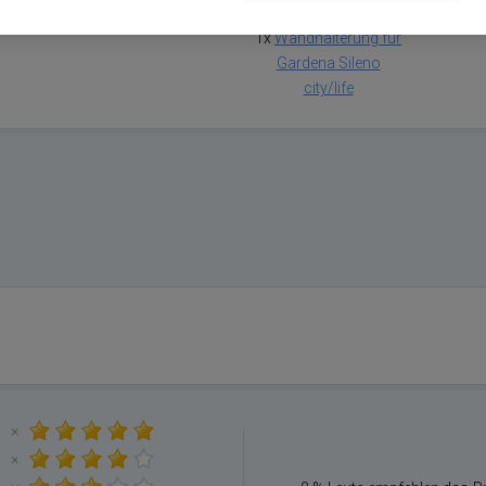
1x
Wandhalterung für
Gardena Sileno
city/life
×
×