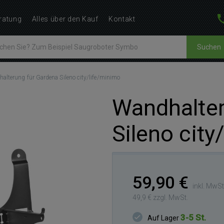
ratung
Alles über den Kauf
Kontakt
Suchen
alterung für Gardena Sileno city/life/minimo
Wandhalter
Sileno city
59,90 €
inkl. MwSt
49,9 € zzgl. MwSt.
3-5 St.
Auf Lager