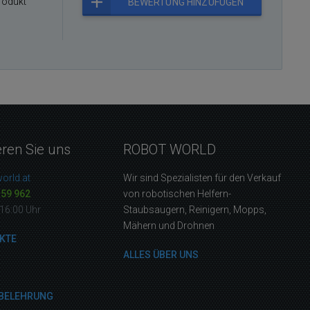
rodukt
BEWERTUNG HINZUFÜGEN
eren Sie uns
ROBOT WORLD
orld.at
Wir sind Spezialisten für den Verkauf
159 962
von robotischen Helfern-
16:00 Uhr
Staubsaugern, Reinigern, Mopps,
Mähern und Drohnen
KTE
ALLES ÜBER UNS
BELEHRUNG