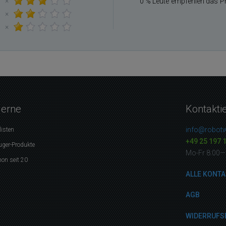
×
0 % Leute empfehlen das P
×
×
gerne
Kontakti
info@robotw
listen
+49 25 197 
uger-Produkte
Mo-Fr 8:00—
on seit 20
ALLE KONTA
AGB
WIDERRUFS