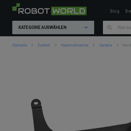
Blog
Be
KATEGORIE AUSWÄHLEN
Sie
Startseite
Zubehör
Rasenmähroboter
Gardena
Wandh
sind
hier: