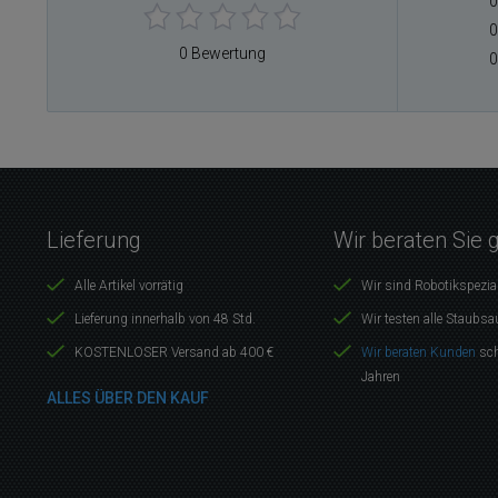
0
0
0 Bewertung
0
Lieferung
Wir beraten Sie 
Alle Artikel vorrätig
Wir sind Robotikspezia
Lieferung innerhalb von 48 Std.
Wir testen alle Staubsa
KOSTENLOSER Versand ab 400 €
Wir beraten Kunden
sch
Jahren
ALLES ÜBER DEN KAUF