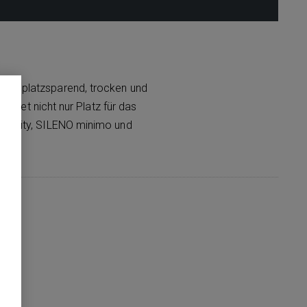
ders platzsparend, trocken und
ietet nicht nur Platz für das
LENO city, SILENO minimo und